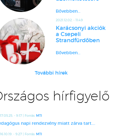
Bővebben...
2021.12.02. - 11:49
Karácsonyi akciók
a Csepeli
Strandfürdőben
Bővebben...
További hírek
rszágos hírfigyelő
17.05.25. - 9:17 | Forrás:
MTI
edagógus napi rendezvény miatt zárva tart....
16.10.19. - 9:27 | Forrás:
MTI