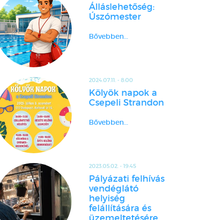
Álláslehetőség:
Úszómester
Bővebben...
2024.07.11. - 8:00
Kölyök napok a
Csepeli Strandon
Bővebben...
2023.05.02. - 19:45
Pályázati felhívás
vendéglátó
helyiség
felállítására és
üzemeltetésére