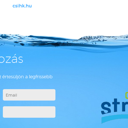
csihk.hu
kozás
 értesüljön a legfrissebb