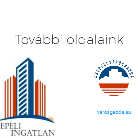
További oldalaink
varosgazda.eu