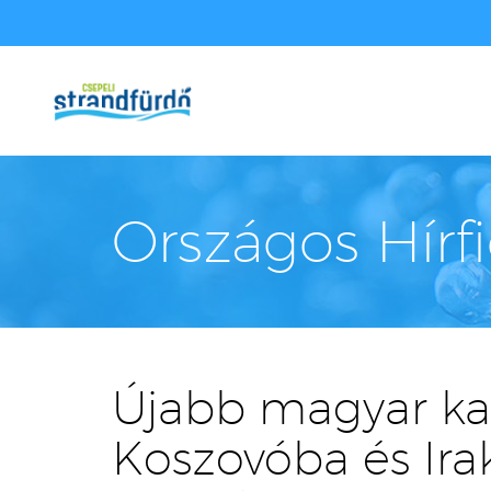
Országos Hírf
Újabb magyar kat
Koszovóba és Irak