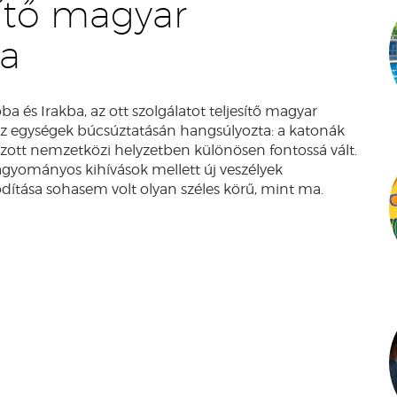
sítő magyar
ra
 és Irakba, az ott szolgálatot teljesítő magyar
az egységek búcsúztatásán hangsúlyozta: a katonák
tozott nemzetközi helyzetben különösen fontossá vált.
agyományos kihívások mellett új veszélyek
dítása sohasem volt olyan széles körű, mint ma.