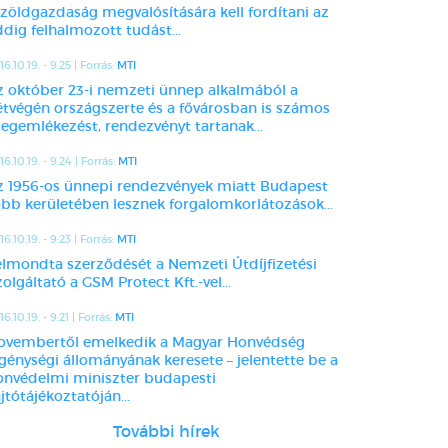
 zöldgazdaság megvalósítására kell fordítani az
dig felhalmozott tudást...
16.10.19. - 9:25 | Forrás:
MTI
z október 23-i nemzeti ünnep alkalmából a
étvégén országszerte és a fővárosban is számos
egemlékezést, rendezvényt tartanak...
16.10.19. - 9:24 | Forrás:
MTI
z 1956-os ünnepi rendezvények miatt Budapest
öbb kerületében lesznek forgalomkorlátozások...
16.10.19. - 9:23 | Forrás:
MTI
elmondta szerződését a Nemzeti Útdíjfizetési
olgáltató a GSM Protect Kft.-vel...
6.10.19. - 9:21 | Forrás:
MTI
ovembertől emelkedik a Magyar Honvédség
egénységi állományának keresete – jelentette be a
onvédelmi miniszter budapesti
jtótájékoztatóján...
További hírek