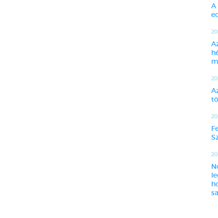
A
ed
20
A
h
m
20
A
t
20
F
Sz
201
N
l
h
sa