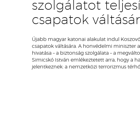
szolgálatot telje
csapatok váltásá
Újabb magyar katonai alakulat indul Koszovóba
csapatok váltására. A honvédelmi miniszter 
hivatása – a biztonság szolgálata – a megvál
Simicskó István emlékeztetett arra, hogy a h
jelentkeznek: a nemzetközi terrorizmus térhó