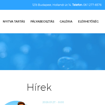
1213 Budapest, Hollandi út 14.
Telefon:
06 1 277-6576
NYITVA TARTÁS
PÁLYABEOSZTÁS
GALÉRIA
ELÉRHETŐSÉG
Hírek
2026.01.27. - 8:00