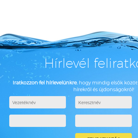
Hírlevél felirat
Iratkozzon fel hírlevelünkre
, hogy mindig elsők között
hírekről és újdonságokról!