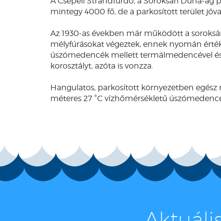
A Csepeli Strandfürdő, a Soroksári Duna-ág p
mintegy 4000 fő, de a parkosított terület jóv
Az 1930-as években már működött a soroksá
mélyfúrásokat végeztek, ennek nyomán értékes 
úszómedencék mellett termálmedencével és sz
korosztályt, azóta is vonzza.
Hangulatos, parkosított környezetben egész
méteres 27 ˚C vízhőmérsékletű úszómedence 
Aktuális