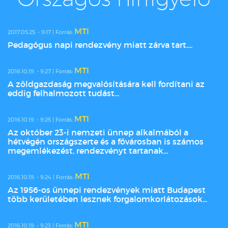
MTI
2017.05.25. - 9:17 | Forrás:
Pedagógus napi rendezvény miatt zárva tart....
MTI
2016.10.19. - 9:27 | Forrás:
A zöldgazdaság megvalósítására kell fordítani az
eddig felhalmozott tudást...
MTI
2016.10.19. - 9:25 | Forrás:
Az október 23-i nemzeti ünnep alkalmából a
hétvégén országszerte és a fővárosban is számos
megemlékezést, rendezvényt tartanak...
MTI
2016.10.19. - 9:24 | Forrás:
Az 1956-os ünnepi rendezvények miatt Budapest
több kerületében lesznek forgalomkorlátozások...
MTI
2016.10.19. - 9:23 | Forrás: