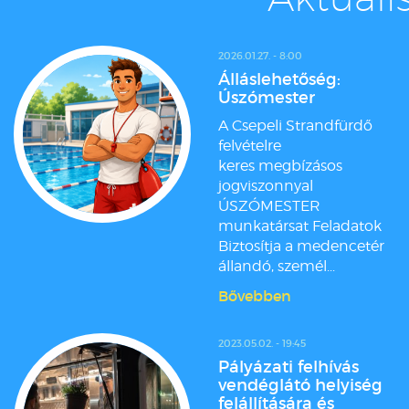
2026.01.27. - 8:00
Álláslehetőség:
Úszómester
A Csepeli Strandfürdő
felvételre
keres megbízásos
jogviszonnyal
ÚSZÓMESTER
munkatársat Feladatok
Biztosítja a medencetér
állandó, személ...
Bővebben
2023.05.02. - 19:45
Pályázati felhívás
vendéglátó helyiség
felállítására és