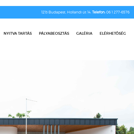
1213 Budapest, Hollandi út 14.
Telefon:
06 1 277-6576
NYITVA TARTÁS
PÁLYABEOSZTÁS
GALÉRIA
ELÉRHETŐSÉG