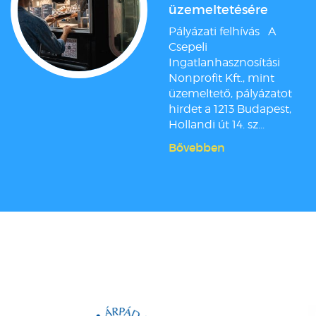
üzemeltetésére
Pályázati felhívás A
Csepeli
Ingatlanhasznosítási
Nonprofit Kft., mint
üzemeltető, pályázatot
hirdet a 1213 Budapest,
Hollandi út 14. sz...
Bővebben