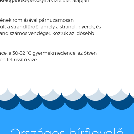
 Befogadóképessége a vízfelület alapján
égének romlásával párhuzamosan
lt a strandfürdő, amely a strand-, gyerek, és
trand számos vendéget, köztük az idősebb
nce, a 30-32 ˚C gyermekmedence, az ötven
elfrissítő vize.
Országos hírfigyelő