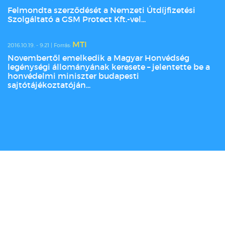
Felmondta szerződését a Nemzeti Útdíjfizetési
Szolgáltató a GSM Protect Kft.-vel...
MTI
2016.10.19. - 9:21 | Forrás:
Novembertől emelkedik a Magyar Honvédség
legénységi állományának keresete – jelentette be a
honvédelmi miniszter budapesti
sajtótájékoztatóján...