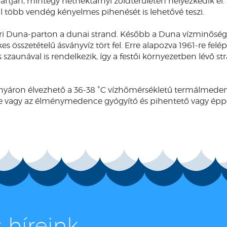
artján, mintegy héthektárnyi zöldterületen helyezkedik el.
al több vendég kényelmes pihenését is lehetővé teszi.
ri Duna-parton a dunai strand. Később a Duna vízminős
összetételű ásványvíz tört fel. Erre alapozva 1961-re felépü
aunával is rendelkezik, így a festői környezetben lévő s
 nyáron élvezhető a 36-38 ˚C vízhőmérsékletű termálmede
vagy az élménymedence gyógyító és pihentető vagy éppen f
 híreink