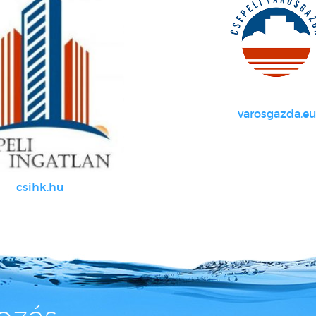
varosgazda.eu
csihk.hu