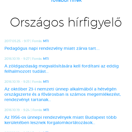
További hírek
Országos hírfigyelő
2017.05.25. - 9:17 | Forrás:
MTI
Pedagógus napi rendezvény miatt zárva tart....
2016.10.19. - 9:27 | Forrás:
MTI
A zöldgazdaság megvalósítására kell fordítani az eddig
felhalmozott tudást...
2016.10.19. - 9:25 | Forrás:
MTI
Az október 23-i nemzeti ünnep alkalmából a hétvégén
országszerte és a fővárosban is számos megemlékezést,
rendezvényt tartanak...
2016.10.19. - 9:24 | Forrás:
MTI
Az 1956-os ünnepi rendezvények miatt Budapest több
kerületében lesznek forgalomkorlátozások...