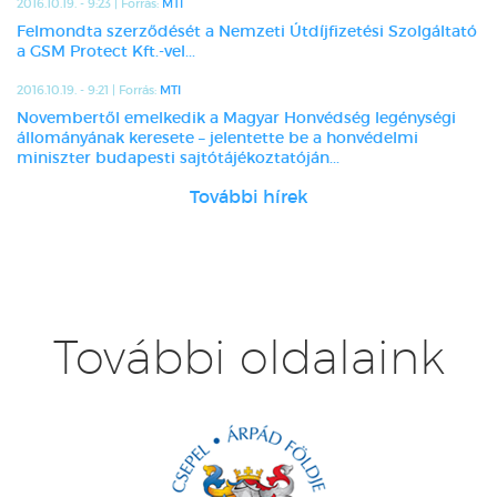
2016.10.19. - 9:23 | Forrás:
MTI
Felmondta szerződését a Nemzeti Útdíjfizetési Szolgáltató
a GSM Protect Kft.-vel...
2016.10.19. - 9:21 | Forrás:
MTI
Novembertől emelkedik a Magyar Honvédség legénységi
állományának keresete – jelentette be a honvédelmi
miniszter budapesti sajtótájékoztatóján...
További hírek
További oldalaink