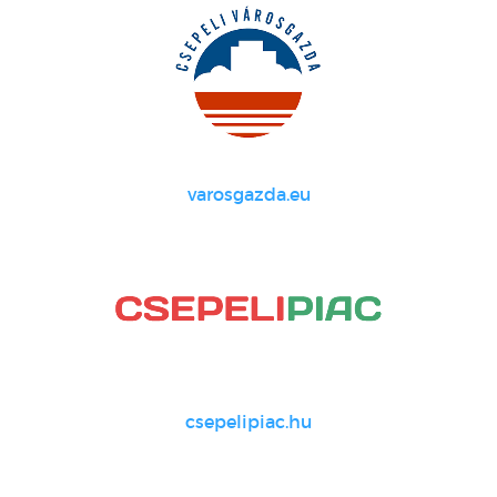
varosgazda.eu
csepelipiac.hu