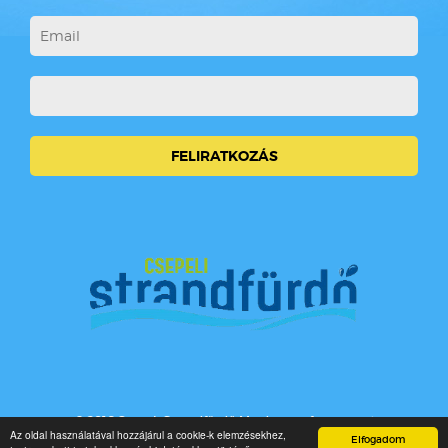
© 2016 Csepeli Strandfürdő Minden jog fenntartva!
Az oldal használatával hozzájárul a cookie-k elemzésekhez,
Elfogadom