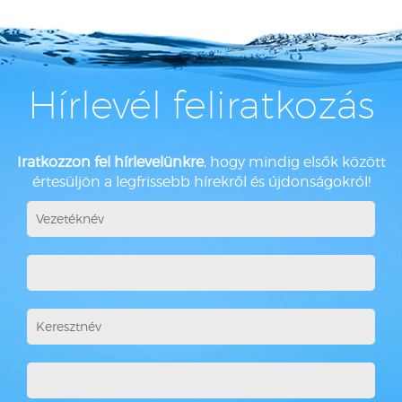
Hírlevél feliratkozás
Iratkozzon fel hírlevelünkre
, hogy mindig elsők között
értesüljön a legfrissebb hírekről és újdonságokról!