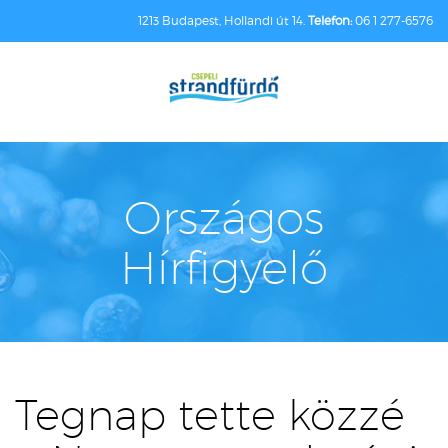
1213 Budapest, Hollandi út 14.
Telefon:
06 1 277-6576
Országos
Hírfigyelő
Tegnap tette közzé