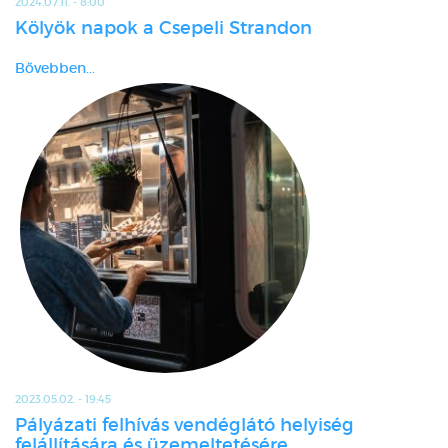
2024.07.11. - 8:00
Kölyök napok a Csepeli Strandon
Bővebben...
2023.05.02. - 19:45
Pályázati felhívás vendéglátó helyiség
felállítására és üzemeltetésére