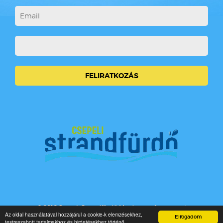
© 2016 Csepeli Strandfürdő Minden jog fenntartva!
Az oldal használatával hozzájárul a cookie-k elemzésekhez,
Elfogadom
testreszabott tartalmakhoz és hirdetésekhez történő