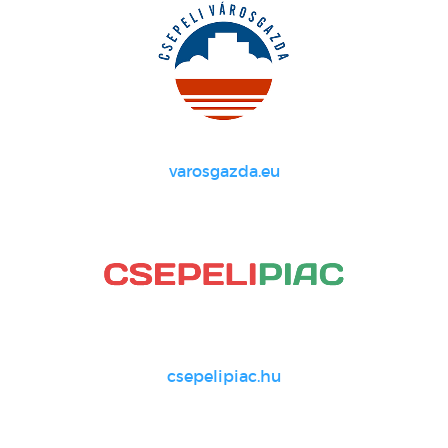
varosgazda.eu
csepelipiac.hu