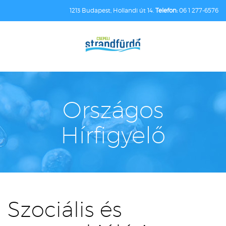
1213 Budapest, Hollandi út 14.
Telefon:
06 1 277-6576
Országos
Hírfigyelő
Szociális és