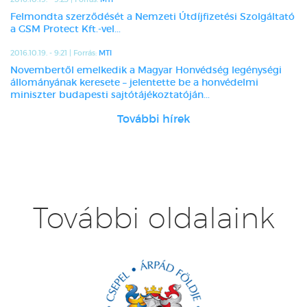
Felmondta szerződését a Nemzeti Útdíjfizetési Szolgáltató
a GSM Protect Kft.-vel...
2016.10.19. - 9:21 | Forrás:
MTI
Novembertől emelkedik a Magyar Honvédség legénységi
állományának keresete – jelentette be a honvédelmi
miniszter budapesti sajtótájékoztatóján...
További hírek
További oldalaink