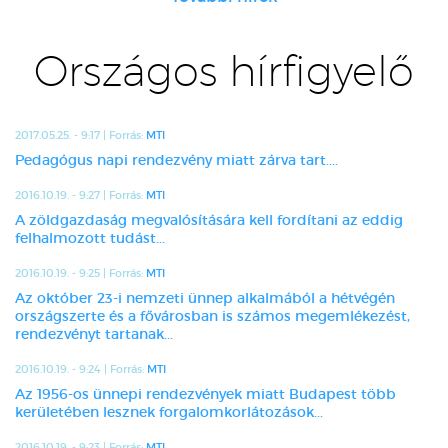
Országos hírfigyelő
2017.05.25. - 9:17 | Forrás:
MTI
Pedagógus napi rendezvény miatt zárva tart....
2016.10.19. - 9:27 | Forrás:
MTI
A zöldgazdaság megvalósítására kell fordítani az eddig
felhalmozott tudást...
2016.10.19. - 9:25 | Forrás:
MTI
Az október 23-i nemzeti ünnep alkalmából a hétvégén
országszerte és a fővárosban is számos megemlékezést,
rendezvényt tartanak...
2016.10.19. - 9:24 | Forrás:
MTI
Az 1956-os ünnepi rendezvények miatt Budapest több
kerületében lesznek forgalomkorlátozások...
2016.10.19. - 9:23 | Forrás:
MTI