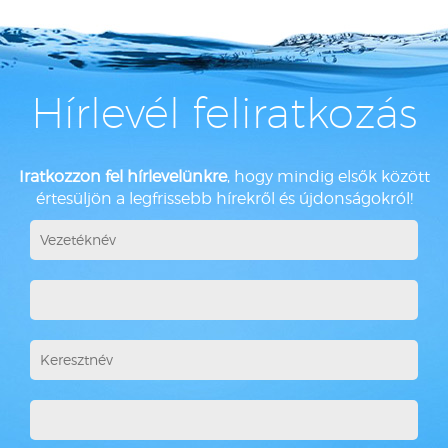
Hírlevél feliratkozás
Iratkozzon fel hírlevelünkre
, hogy mindig elsők között
értesüljön a legfrissebb hírekről és újdonságokról!