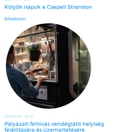
Kölyök napok a Csepeli Strandon
Bővebben...
2023.05.02. - 19:45
Pályázati felhívás vendéglátó helyiség
felállítására és üzemeltetésére