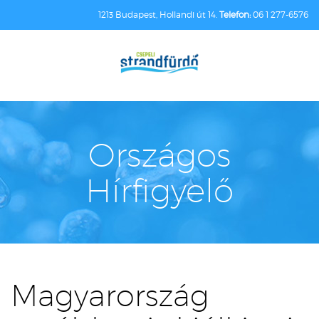
1213 Budapest, Hollandi út 14.
Telefon:
06 1 277-6576
Országos
Hírfigyelő
Magyarország