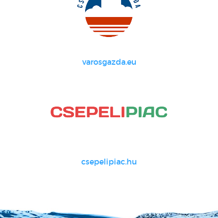
varosgazda.eu
csepelipiac.hu