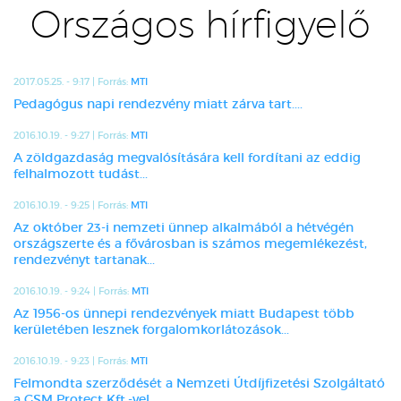
Országos hírfigyelő
2017.05.25. - 9:17 | Forrás:
MTI
Pedagógus napi rendezvény miatt zárva tart....
2016.10.19. - 9:27 | Forrás:
MTI
A zöldgazdaság megvalósítására kell fordítani az eddig
felhalmozott tudást...
2016.10.19. - 9:25 | Forrás:
MTI
Az október 23-i nemzeti ünnep alkalmából a hétvégén
országszerte és a fővárosban is számos megemlékezést,
rendezvényt tartanak...
2016.10.19. - 9:24 | Forrás:
MTI
Az 1956-os ünnepi rendezvények miatt Budapest több
kerületében lesznek forgalomkorlátozások...
2016.10.19. - 9:23 | Forrás:
MTI
Felmondta szerződését a Nemzeti Útdíjfizetési Szolgáltató
a GSM Protect Kft.-vel...