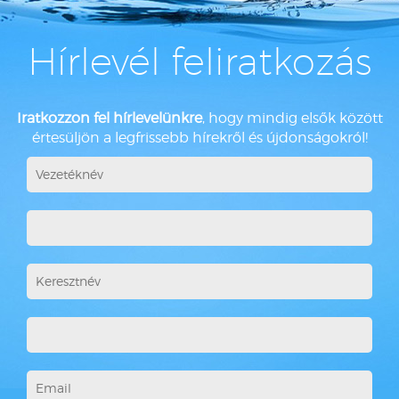
Hírlevél feliratkozás
Iratkozzon fel hírlevelünkre
, hogy mindig elsők között
értesüljön a legfrissebb hírekről és újdonságokról!