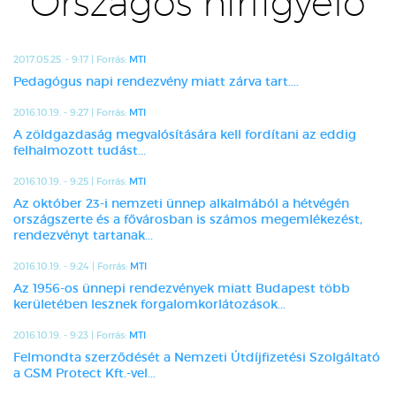
Országos hírfigyelő
2017.05.25. - 9:17 | Forrás:
MTI
Pedagógus napi rendezvény miatt zárva tart....
2016.10.19. - 9:27 | Forrás:
MTI
A zöldgazdaság megvalósítására kell fordítani az eddig
felhalmozott tudást...
2016.10.19. - 9:25 | Forrás:
MTI
Az október 23-i nemzeti ünnep alkalmából a hétvégén
országszerte és a fővárosban is számos megemlékezést,
rendezvényt tartanak...
2016.10.19. - 9:24 | Forrás:
MTI
Az 1956-os ünnepi rendezvények miatt Budapest több
kerületében lesznek forgalomkorlátozások...
2016.10.19. - 9:23 | Forrás:
MTI
Felmondta szerződését a Nemzeti Útdíjfizetési Szolgáltató
a GSM Protect Kft.-vel...