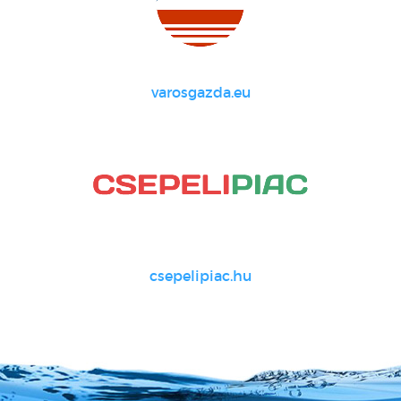
varosgazda.eu
csepelipiac.hu