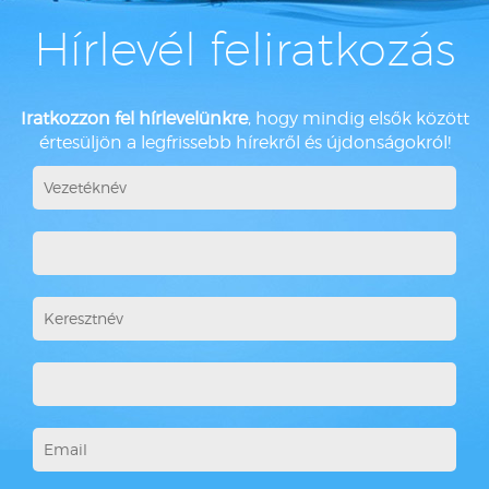
Hírlevél feliratkozás
Iratkozzon fel hírlevelünkre
, hogy mindig elsők között
értesüljön a legfrissebb hírekről és újdonságokról!