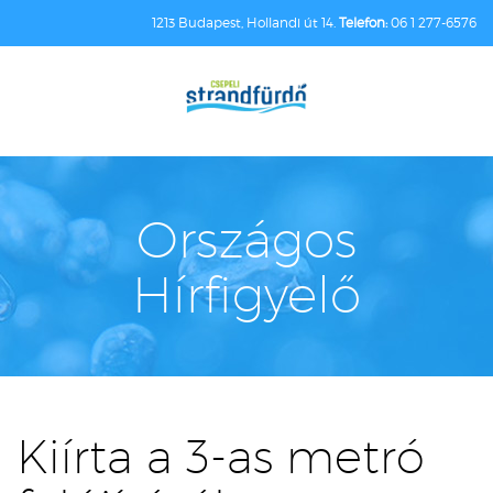
1213 Budapest, Hollandi út 14.
Telefon:
06 1 277-6576
Országos
Hírfigyelő
Kiírta a 3-as metró