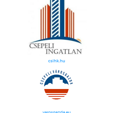
csihk.hu
varosgazda.eu