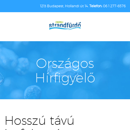
1213 Budapest, Hollandi út 14.
Telefon:
06 1 277-6576
Országos
Hírfigyelő
Hosszú távú