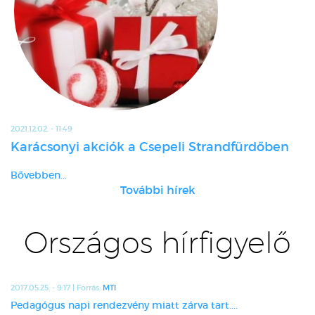
2021.12.02. - 11:49
Karácsonyi akciók a Csepeli Strandfürdőben
Bővebben...
További hírek
Országos hírfigyelő
2017.05.25. - 9:17 | Forrás:
MTI
Pedagógus napi rendezvény miatt zárva tart....