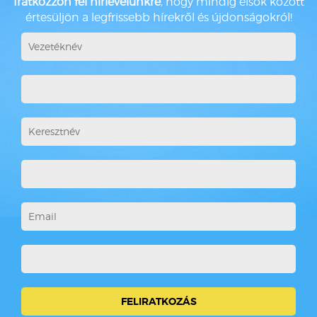
Iratkozzon fel hírlevelünkre
, hogy mindig elsők között
értesüljön a legfrissebb hírekről és újdonságokról!