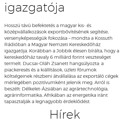
igazgatója
Hosszú távú befektetés a magyar kis- és
középvállalkozások exportbővítésének segítése,
versenyképességük fokozása – mondta a Kossuth
Rádióban a Magyar Nemzeti Kereskedőház
igazgatója. Korábban a Jobbik élesen bírálta, hogy a
kereskedőház tavaly 6 milliárd forint veszteséget
termelt. Ducsai-Oláh Zsanett hangsúlyozta: a
piackeresés és a kiállítások, üzleti fórumok
költségeinek részbeni átvállalása az exportáló cégek
mérlegében pozitívumként jelenik meg. Arról is
beszélt: Délkelet-Ázsiában az agrártechnológia,
agrárinformatika, Afrikában az energetika iránt
tapasztalják a legnagyobb érdeklődést.
Hírek