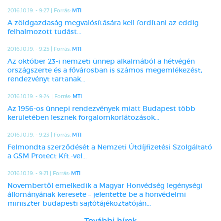
2016.10.19. - 9:27 | Forrás:
MTI
A zöldgazdaság megvalósítására kell fordítani az eddig
felhalmozott tudást...
2016.10.19. - 9:25 | Forrás:
MTI
Az október 23-i nemzeti ünnep alkalmából a hétvégén
országszerte és a fővárosban is számos megemlékezést,
rendezvényt tartanak...
2016.10.19. - 9:24 | Forrás:
MTI
Az 1956-os ünnepi rendezvények miatt Budapest több
kerületében lesznek forgalomkorlátozások...
2016.10.19. - 9:23 | Forrás:
MTI
Felmondta szerződését a Nemzeti Útdíjfizetési Szolgáltató
a GSM Protect Kft.-vel...
2016.10.19. - 9:21 | Forrás:
MTI
Novembertől emelkedik a Magyar Honvédség legénységi
állományának keresete – jelentette be a honvédelmi
miniszter budapesti sajtótájékoztatóján...
További hírek