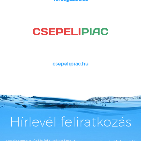
csepelipiac.hu
Hírlevél feliratkozás