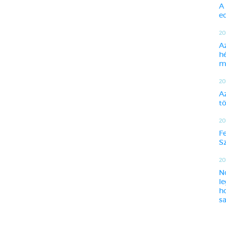
A
ed
20
A
h
m
20
A
t
20
F
Sz
201
N
l
h
sa