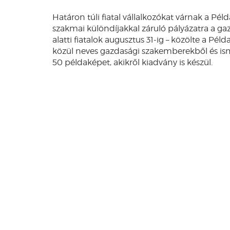
Határon túli fiatal vállalkozókat várnak a Példa
szakmai különdíjakkal záruló pályázatra a g
alatti fiatalok augusztus 31-ig – közölte a Pé
közül neves gazdasági szakemberekből és ismer
50 példaképet, akikről kiadvány is készül.