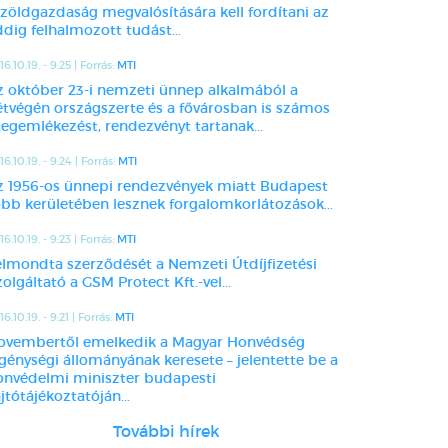
 zöldgazdaság megvalósítására kell fordítani az
dig felhalmozott tudást...
16.10.19. - 9:25 | Forrás:
MTI
z október 23-i nemzeti ünnep alkalmából a
étvégén országszerte és a fővárosban is számos
egemlékezést, rendezvényt tartanak...
16.10.19. - 9:24 | Forrás:
MTI
z 1956-os ünnepi rendezvények miatt Budapest
öbb kerületében lesznek forgalomkorlátozások...
16.10.19. - 9:23 | Forrás:
MTI
elmondta szerződését a Nemzeti Útdíjfizetési
olgáltató a GSM Protect Kft.-vel...
6.10.19. - 9:21 | Forrás:
MTI
ovembertől emelkedik a Magyar Honvédség
egénységi állományának keresete – jelentette be a
onvédelmi miniszter budapesti
jtótájékoztatóján...
További hírek