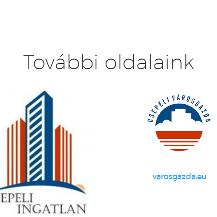
További oldalaink
varosgazda.eu