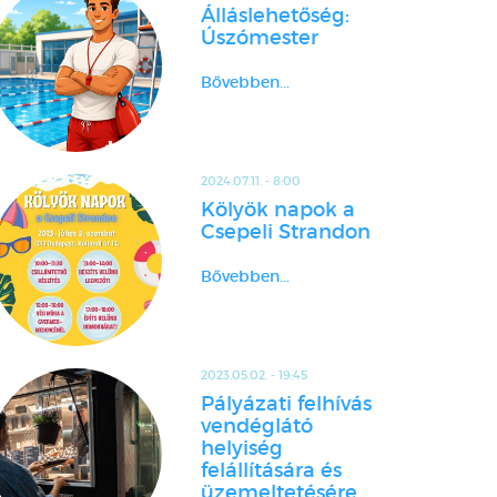
Álláslehetőség:
Úszómester
Bővebben...
2024.07.11. - 8:00
Kölyök napok a
Csepeli Strandon
Bővebben...
2023.05.02. - 19:45
Pályázati felhívás
vendéglátó
helyiség
felállítására és
üzemeltetésére