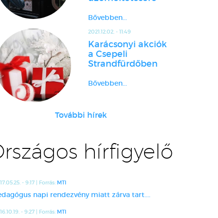
Bővebben...
2021.12.02. - 11:49
Karácsonyi akciók
a Csepeli
Strandfürdőben
Bővebben...
További hírek
rszágos hírfigyelő
17.05.25. - 9:17 | Forrás:
MTI
edagógus napi rendezvény miatt zárva tart....
16.10.19. - 9:27 | Forrás:
MTI