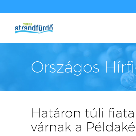
Országos Hírf
Határon túli fiata
várnak a Példaké