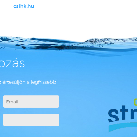
csihk.hu
kozás
 értesüljön a legfrissebb