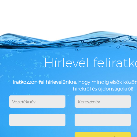
Hírlevél felirat
Iratkozzon fel hírlevelünkre
, hogy mindig elsők között
hírekről és újdonságokról!