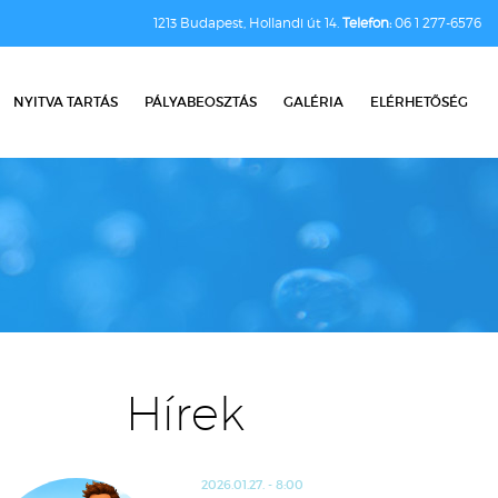
1213 Budapest, Hollandi út 14.
Telefon:
06 1 277-6576
NYITVA TARTÁS
PÁLYABEOSZTÁS
GALÉRIA
ELÉRHETŐSÉG
Hírek
2026.01.27. - 8:00