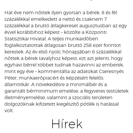
Hat éve nem nőttek ilyen gyorsan a bérek: 8 és fél
százalékkal emelkedett a nettó és csaknem 7
százalékkal a bruttó átlagkereset augusztusban az egy
évvel korábbihoz képest – közölte a Központi
Statisztikai Hivatal. A teljes munkaidőben
foglalkoztatottak átlagosan bruttó 258 ezer forintot
kerestek. Az év első nyolc hónapjában 6 százalékkal
nőttek a bérek tavalyhoz képest; ezt azt jelenti, hogy
egyhavi bérrel többet tudnak hazavinni az emberek,
mint egy éve – kommentálta az adatokat Cseresnyés
Péter, munkaerőpiacért és képzésért felelős
államtitkár. A növekedésre a minimálbér és a
garantált bérminimum emelése, a fegyveres testületek
illetményemelése, valamint a szociális területen
dolgozóknak kifizetett kiegészítő pótlék is hatással
volt.
Hírek