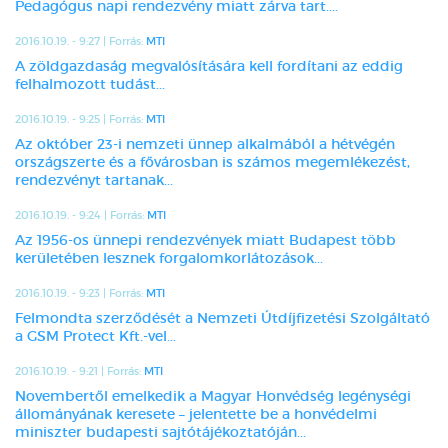
Pedagógus napi rendezvény miatt zárva tart....
2016.10.19. - 9:27 | Forrás:
MTI
A zöldgazdaság megvalósítására kell fordítani az eddig
felhalmozott tudást...
2016.10.19. - 9:25 | Forrás:
MTI
Az október 23-i nemzeti ünnep alkalmából a hétvégén
országszerte és a fővárosban is számos megemlékezést,
rendezvényt tartanak...
2016.10.19. - 9:24 | Forrás:
MTI
Az 1956-os ünnepi rendezvények miatt Budapest több
kerületében lesznek forgalomkorlátozások...
2016.10.19. - 9:23 | Forrás:
MTI
Felmondta szerződését a Nemzeti Útdíjfizetési Szolgáltató
a GSM Protect Kft.-vel...
2016.10.19. - 9:21 | Forrás:
MTI
Novembertől emelkedik a Magyar Honvédség legénységi
állományának keresete – jelentette be a honvédelmi
miniszter budapesti sajtótájékoztatóján...