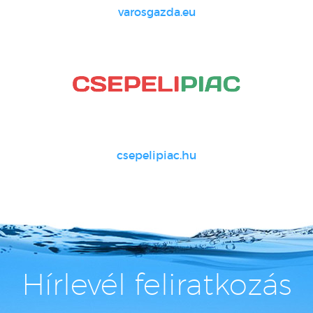
varosgazda.eu
csepelipiac.hu
Hírlevél feliratkozás