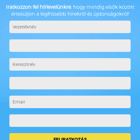
Iratkozzon fel hírlevelünkre
, hogy mindig elsők között
értesüljön a legfrissebb hírekről és újdonságokról!