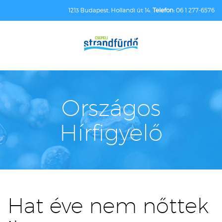
1213 Budapest, Hollandi út 14.
Telefon:
06 1 277-6576
Országos
Hírfigyelő
Hat éve nem nőttek