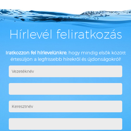
Hírlevél feliratkozás
Iratkozzon fel hírlevelünkre
, hogy mindig elsők között
értesüljön a legfrissebb hírekről és újdonságokról!