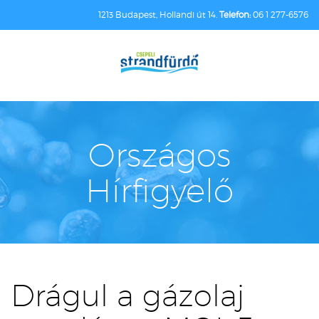
1213 Budapest, Hollandi út 14.
Telefon:
06 1 277-6576
Országos
Hírfigyelő
Drágul a gázolaj