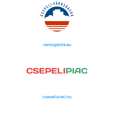
varosgazda.eu
csepelipiac.hu