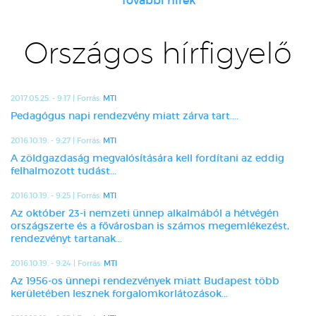
További hírek
Országos hírfigyelő
2017.05.25. - 9:17 | Forrás:
MTI
Pedagógus napi rendezvény miatt zárva tart....
2016.10.19. - 9:27 | Forrás:
MTI
A zöldgazdaság megvalósítására kell fordítani az eddig
felhalmozott tudást...
2016.10.19. - 9:25 | Forrás:
MTI
Az október 23-i nemzeti ünnep alkalmából a hétvégén
országszerte és a fővárosban is számos megemlékezést,
rendezvényt tartanak...
2016.10.19. - 9:24 | Forrás:
MTI
Az 1956-os ünnepi rendezvények miatt Budapest több
kerületében lesznek forgalomkorlátozások...