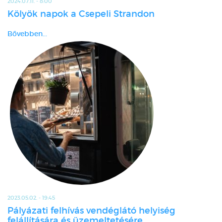
2024.07.11. - 8:00
Kölyök napok a Csepeli Strandon
Bővebben...
2023.05.02. - 19:45
Pályázati felhívás vendéglátó helyiség
felállítására és üzemeltetésére