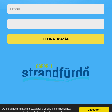
© 2016 Csepeli Strandfürdő Minden jog fenntartva!
Az oldal használatával hozzájárul a cookie-k elemzésekhez,
Elfogadom