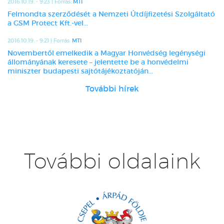
2016.10.19. - 9:23 | Forrás:
MTI
Felmondta szerződését a Nemzeti Útdíjfizetési Szolgáltató
a GSM Protect Kft.-vel...
2016.10.19. - 9:21 | Forrás:
MTI
Novembertől emelkedik a Magyar Honvédség legénységi
állományának keresete – jelentette be a honvédelmi
miniszter budapesti sajtótájékoztatóján...
További hírek
További oldalaink