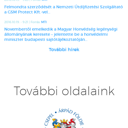
Felmondta szerződését a Nemzeti Útdíjfizetési Szolgáltató
a GSM Protect Kft.-vel...
2016.10.19. - 9:21 | Forrás:
MTI
Novembertől emelkedik a Magyar Honvédség legénységi
állományának keresete – jelentette be a honvédelmi
miniszter budapesti sajtótájékoztatóján...
További hírek
További oldalaink