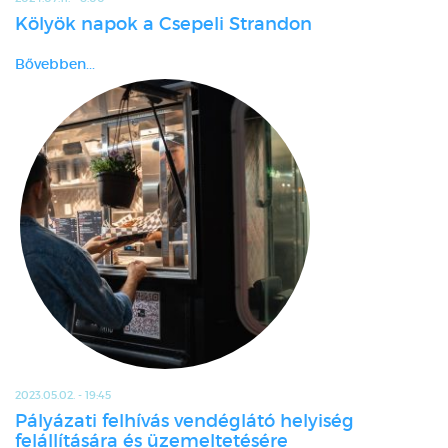
Kölyök napok a Csepeli Strandon
Bővebben...
2023.05.02. - 19:45
Pályázati felhívás vendéglátó helyiség
felállítására és üzemeltetésére