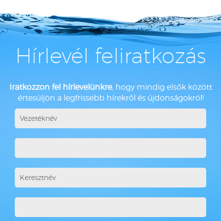
Hírlevél feliratkozás
Iratkozzon fel hírlevelünkre
, hogy mindig elsők között
értesüljön a legfrissebb hírekről és újdonságokról!