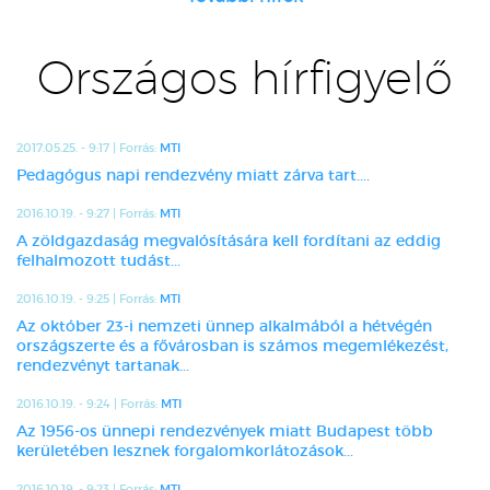
Országos hírfigyelő
2017.05.25. - 9:17 | Forrás:
MTI
Pedagógus napi rendezvény miatt zárva tart....
2016.10.19. - 9:27 | Forrás:
MTI
A zöldgazdaság megvalósítására kell fordítani az eddig
felhalmozott tudást...
2016.10.19. - 9:25 | Forrás:
MTI
Az október 23-i nemzeti ünnep alkalmából a hétvégén
országszerte és a fővárosban is számos megemlékezést,
rendezvényt tartanak...
2016.10.19. - 9:24 | Forrás:
MTI
Az 1956-os ünnepi rendezvények miatt Budapest több
kerületében lesznek forgalomkorlátozások...
2016.10.19. - 9:23 | Forrás:
MTI