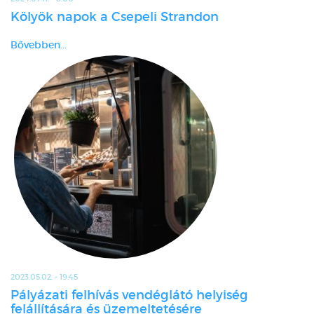
Kölyök napok a Csepeli Strandon
Bővebben...
2023.05.02. - 19:45
Pályázati felhívás vendéglátó helyiség
felállítására és üzemeltetésére