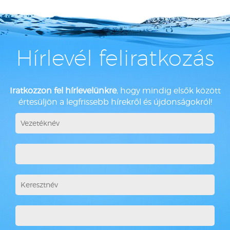
Hírlevél feliratkozás
Iratkozzon fel hírlevelünkre
, hogy mindig elsők között
értesüljön a legfrissebb hírekről és újdonságokról!