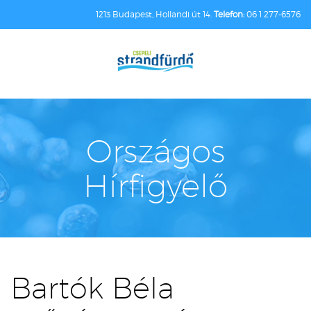
1213 Budapest, Hollandi út 14.
Telefon:
06 1 277-6576
Országos
Hírfigyelő
Bartók Béla