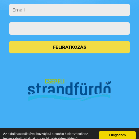
© 2016 Csepeli Strandfürdő Minden jog fenntartva!
Az oldal használatával hozzájárul a cookie-k elemzésekhez,
Elfogadom
testreszabott tartalmakhoz és hirdetésekhez történő