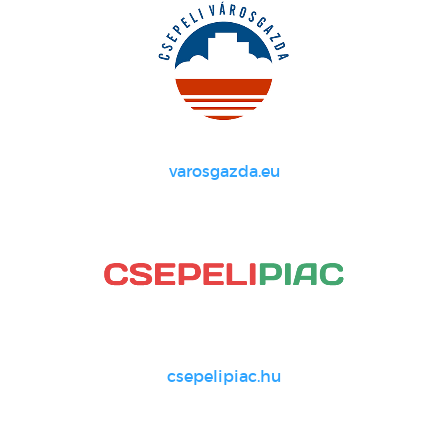
varosgazda.eu
csepelipiac.hu