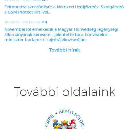
Felmondta szerződését a Nemzeti Útdíjfizetési Szolgáltató
a GSM Protect Kft.-vel...
2016.10.19. - 9:21 | Forrás:
MTI
Novembertől emelkedik a Magyar Honvédség legénységi
állományának keresete – jelentette be a honvédelmi
miniszter budapesti sajtótájékoztatóján...
További hírek
További oldalaink