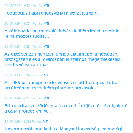
2017.05.25. - 9:17 | Forrás:
MTI
Pedagógus napi rendezvény miatt zárva tart....
2016.10.19. - 9:27 | Forrás:
MTI
A zöldgazdaság megvalósítására kell fordítani az eddig
felhalmozott tudást...
2016.10.19. - 9:25 | Forrás:
MTI
Az október 23-i nemzeti ünnep alkalmából a hétvégén
országszerte és a fővárosban is számos megemlékezést,
rendezvényt tartanak...
2016.10.19. - 9:24 | Forrás:
MTI
Az 1956-os ünnepi rendezvények miatt Budapest több
kerületében lesznek forgalomkorlátozások...
2016.10.19. - 9:23 | Forrás:
MTI
Felmondta szerződését a Nemzeti Útdíjfizetési Szolgáltató
a GSM Protect Kft.-vel...
2016.10.19. - 9:21 | Forrás:
MTI
Novembertől emelkedik a Magyar Honvédség legénységi