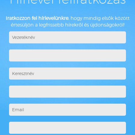
Iratkozzon fel hírlevelünkre
, hogy mindig elsők között
értesüljön a legfrissebb hírekről és újdonságokról!