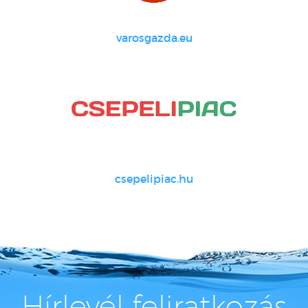
varosgazda.eu
csepelipiac.hu
Hírlevél feliratkozás