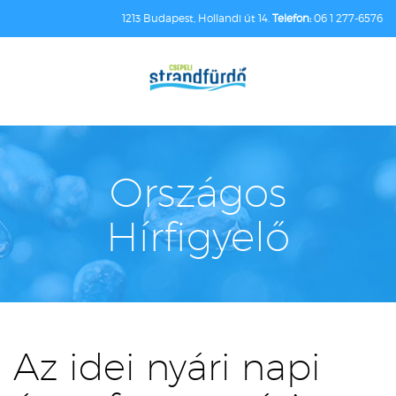
1213 Budapest, Hollandi út 14.
Telefon:
06 1 277-6576
Országos
Hírfigyelő
Az idei nyári napi