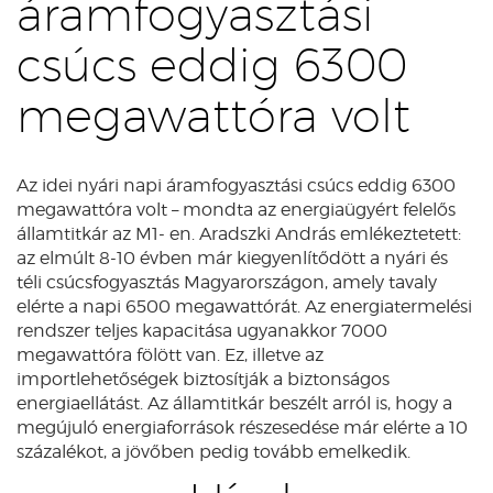
áramfogyasztási
csúcs eddig 6300
megawattóra volt
Az idei nyári napi áramfogyasztási csúcs eddig 6300
megawattóra volt – mondta az energiaügyért felelős
államtitkár az M1- en. Aradszki András emlékeztetett:
az elmúlt 8-10 évben már kiegyenlítődött a nyári és
téli csúcsfogyasztás Magyarországon, amely tavaly
elérte a napi 6500 megawattórát. Az energiatermelési
rendszer teljes kapacitása ugyanakkor 7000
megawattóra fölött van. Ez, illetve az
importlehetőségek biztosítják a biztonságos
energiaellátást. Az államtitkár beszélt arról is, hogy a
megújuló energiaforrások részesedése már elérte a 10
százalékot, a jövőben pedig tovább emelkedik.