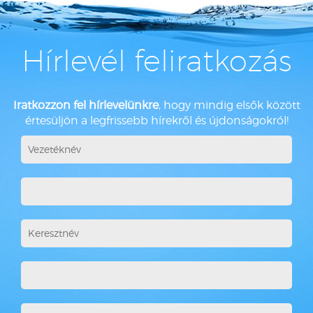
Hírlevél feliratkozás
Iratkozzon fel hírlevelünkre
, hogy mindig elsők között
értesüljön a legfrissebb hírekről és újdonságokról!