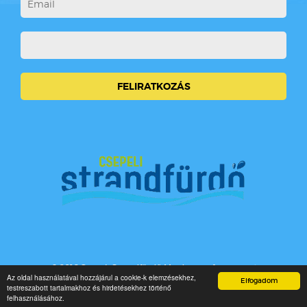
© 2016 Csepeli Strandfürdő Minden jog fenntartva!
Az oldal használatával hozzájárul a cookie-k elemzésekhez,
Elfogadom
testreszabott tartalmakhoz és hirdetésekhez történő
felhasználásához.