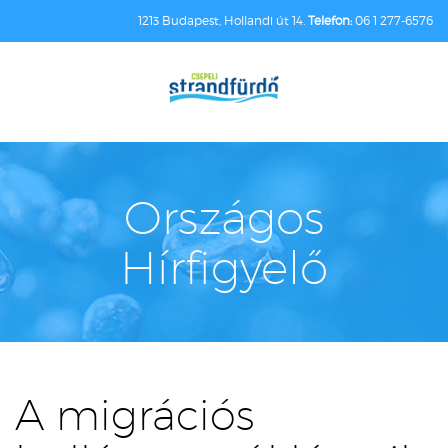
1213 Budapest, Hollandi út 14.
Telefon:
06 1 277-6576
Országos
Hírfigyelő
A migrációs