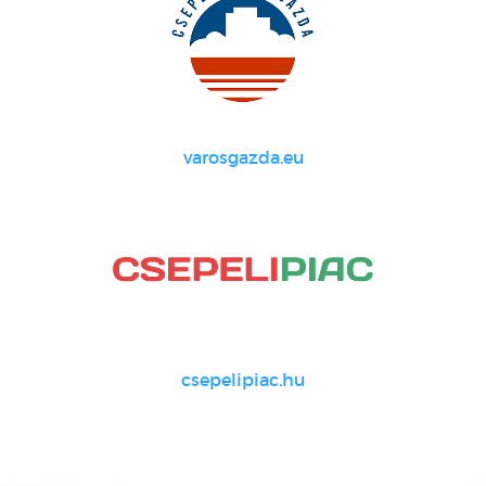
varosgazda.eu
csepelipiac.hu