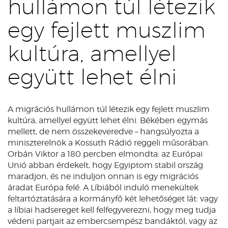
hullámon túl létezik
egy fejlett muszlim
kultúra, amellyel
együtt lehet élni
A migrációs hullámon túl létezik egy fejlett muszlim
kultúra, amellyel együtt lehet élni. Békében egymás
mellett, de nem összekeveredve – hangsúlyozta a
miniszterelnök a Kossuth Rádió reggeli műsorában.
Orbán Viktor a 180 percben elmondta: az Európai
Unió abban érdekelt, hogy Egyiptom stabil ország
maradjon, és ne induljon onnan is egy migrációs
áradat Európa felé. A Líbiából induló menekültek
feltartóztatására a kormányfő két lehetőséget lát: vagy
a líbiai hadsereget kell felfegyverezni, hogy meg tudja
védeni partjait az embercsempész bandáktól, vagy az