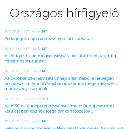
Országos hírfigyelő
2017.05.25. - 9:17 | Forrás:
MTI
Pedagógus napi rendezvény miatt zárva tart....
2016.10.19. - 9:27 | Forrás:
MTI
A zöldgazdaság megvalósítására kell fordítani az eddig
felhalmozott tudást...
2016.10.19. - 9:25 | Forrás:
MTI
Az október 23-i nemzeti ünnep alkalmából a hétvégén
országszerte és a fővárosban is számos megemlékezést,
rendezvényt tartanak...
2016.10.19. - 9:24 | Forrás:
MTI
Az 1956-os ünnepi rendezvények miatt Budapest több
kerületében lesznek forgalomkorlátozások...
2016.10.19. - 9:23 | Forrás:
MTI
Felmondta szerződését a Nemzeti Útdíjfizetési Szolgáltató