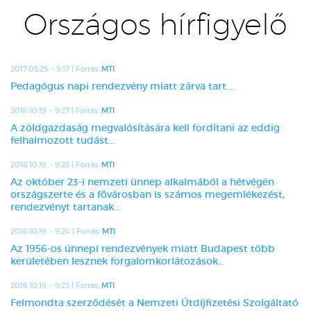
Országos hírfigyelő
2017.05.25. - 9:17 | Forrás:
MTI
Pedagógus napi rendezvény miatt zárva tart....
2016.10.19. - 9:27 | Forrás:
MTI
A zöldgazdaság megvalósítására kell fordítani az eddig
felhalmozott tudást...
2016.10.19. - 9:25 | Forrás:
MTI
Az október 23-i nemzeti ünnep alkalmából a hétvégén
országszerte és a fővárosban is számos megemlékezést,
rendezvényt tartanak...
2016.10.19. - 9:24 | Forrás:
MTI
Az 1956-os ünnepi rendezvények miatt Budapest több
kerületében lesznek forgalomkorlátozások...
2016.10.19. - 9:23 | Forrás:
MTI
Felmondta szerződését a Nemzeti Útdíjfizetési Szolgáltató