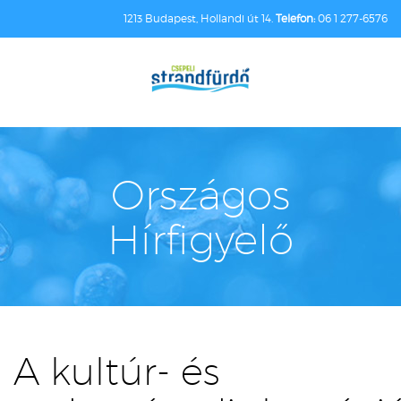
1213 Budapest, Hollandi út 14.
Telefon:
06 1 277-6576
Országos
Hírfigyelő
A kultúr- és