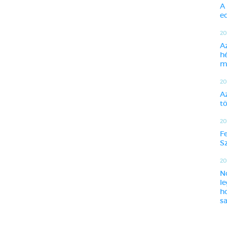
A
ed
20
A
h
m
20
A
t
20
F
Sz
201
N
l
h
sa