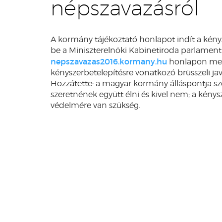
népszavazásról
A kormány tájékoztató honlapot indít a kénysz
be a Miniszterelnöki Kabinetiroda parlament
nepszavazas2016.kormany.hu
honlapon megt
kényszerbetelepítésre vonatkozó brüsszeli javas
Hozzátette: a magyar kormány álláspontja sze
szeretnének együtt élni és kivel nem; a kénys
védelmére van szükség.