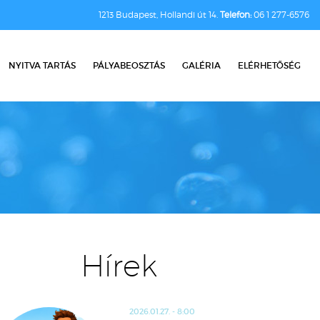
1213 Budapest, Hollandi út 14.
Telefon:
06 1 277-6576
NYITVA TARTÁS
PÁLYABEOSZTÁS
GALÉRIA
ELÉRHETŐSÉG
Hírek
2026.01.27. - 8:00