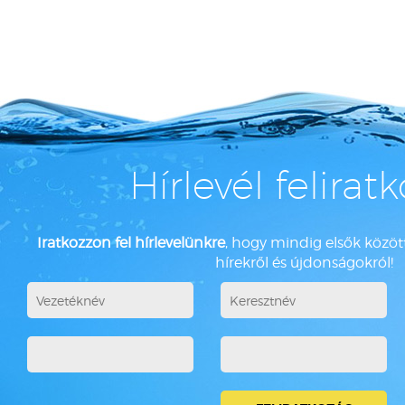
Hírlevél felirat
Iratkozzon fel hírlevelünkre
, hogy mindig elsők között
hírekről és újdonságokról!