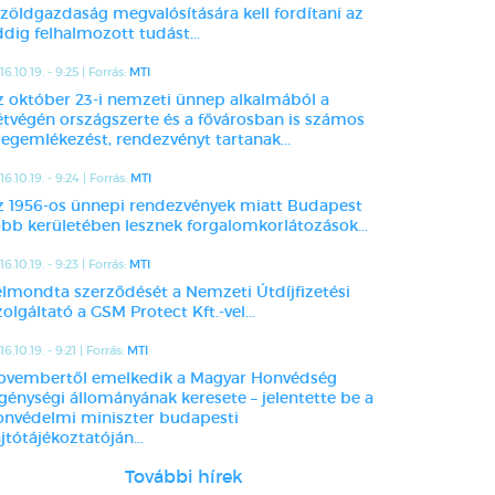
 zöldgazdaság megvalósítására kell fordítani az
dig felhalmozott tudást...
16.10.19. - 9:25 | Forrás:
MTI
z október 23-i nemzeti ünnep alkalmából a
étvégén országszerte és a fővárosban is számos
egemlékezést, rendezvényt tartanak...
16.10.19. - 9:24 | Forrás:
MTI
z 1956-os ünnepi rendezvények miatt Budapest
öbb kerületében lesznek forgalomkorlátozások...
16.10.19. - 9:23 | Forrás:
MTI
elmondta szerződését a Nemzeti Útdíjfizetési
olgáltató a GSM Protect Kft.-vel...
6.10.19. - 9:21 | Forrás:
MTI
ovembertől emelkedik a Magyar Honvédség
egénységi állományának keresete – jelentette be a
onvédelmi miniszter budapesti
jtótájékoztatóján...
További hírek