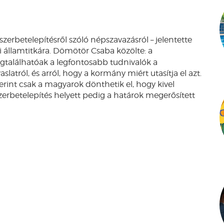
erbetelepítésről szóló népszavazásról – jelentette
i államtitkára. Dömötör Csaba közölte: a
alálhatóak a legfontosabb tudnivalók a
latról, és arról, hogy a kormány miért utasítja el azt.
rint csak a magyarok dönthetik el, hogy kivel
zerbetelepítés helyett pedig a határok megerősített