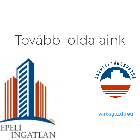
További oldalaink
varosgazda.eu