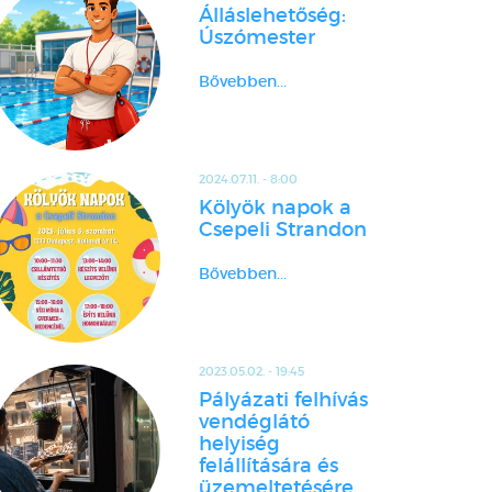
Álláslehetőség:
Úszómester
Bővebben...
2024.07.11. - 8:00
Kölyök napok a
Csepeli Strandon
Bővebben...
2023.05.02. - 19:45
Pályázati felhívás
vendéglátó
helyiség
felállítására és
üzemeltetésére