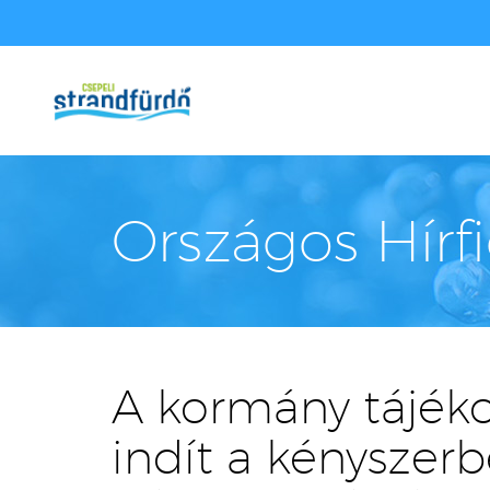
Országos Hírf
A kormány tájék
indít a kényszerb