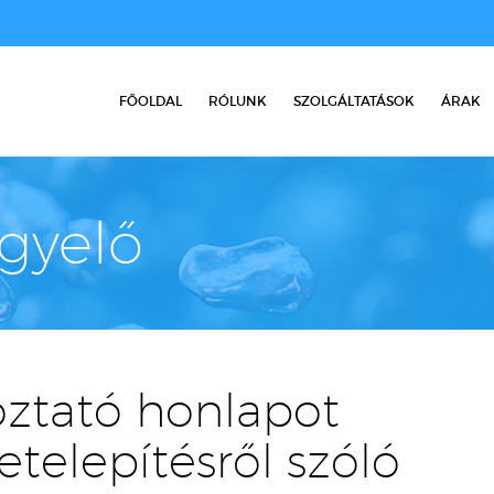
FŐOLDAL
RÓLUNK
SZOLGÁLTATÁSOK
ÁRAK
igyelő
oztató honlapot
etelepítésről szóló