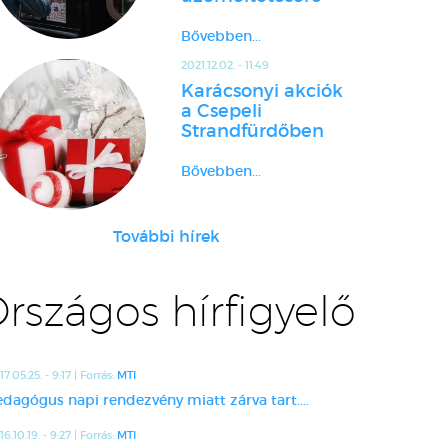
Bővebben...
2021.12.02. - 11:49
Karácsonyi akciók
a Csepeli
Strandfürdőben
Bővebben...
További hírek
rszágos hírfigyelő
17.05.25. - 9:17 | Forrás:
MTI
edagógus napi rendezvény miatt zárva tart....
16.10.19. - 9:27 | Forrás:
MTI