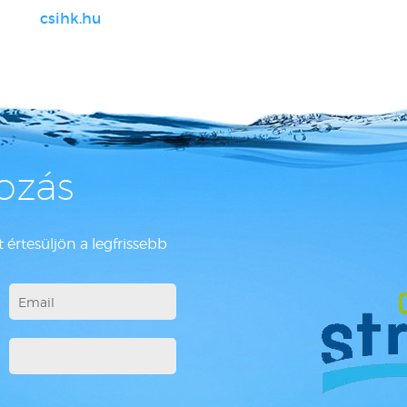
csihk.hu
kozás
 értesüljön a legfrissebb