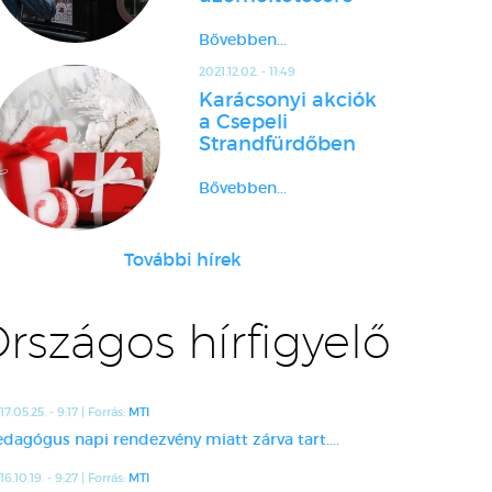
Bővebben...
2021.12.02. - 11:49
Karácsonyi akciók
a Csepeli
Strandfürdőben
Bővebben...
További hírek
rszágos hírfigyelő
17.05.25. - 9:17 | Forrás:
MTI
edagógus napi rendezvény miatt zárva tart....
16.10.19. - 9:27 | Forrás:
MTI