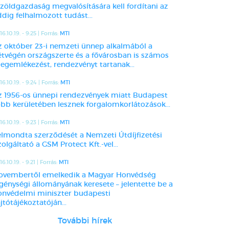
 zöldgazdaság megvalósítására kell fordítani az
dig felhalmozott tudást...
16.10.19. - 9:25 | Forrás:
MTI
z október 23-i nemzeti ünnep alkalmából a
étvégén országszerte és a fővárosban is számos
egemlékezést, rendezvényt tartanak...
16.10.19. - 9:24 | Forrás:
MTI
z 1956-os ünnepi rendezvények miatt Budapest
öbb kerületében lesznek forgalomkorlátozások...
16.10.19. - 9:23 | Forrás:
MTI
elmondta szerződését a Nemzeti Útdíjfizetési
olgáltató a GSM Protect Kft.-vel...
6.10.19. - 9:21 | Forrás:
MTI
ovembertől emelkedik a Magyar Honvédség
egénységi állományának keresete – jelentette be a
onvédelmi miniszter budapesti
jtótájékoztatóján...
További hírek