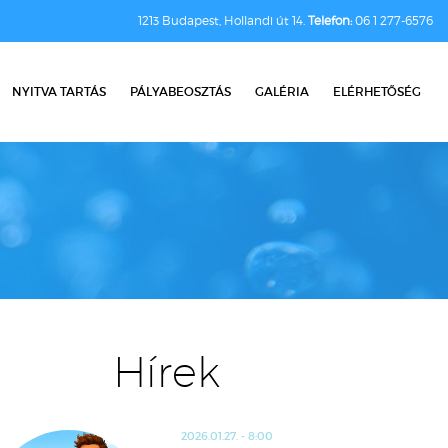
1213 Budapest, Hollandi út 14.
Telefon:
06 1 277-6576
NYITVA TARTÁS
PÁLYABEOSZTÁS
GALÉRIA
ELÉRHETŐSÉG
Hírek
2026.01.27. - 8:00