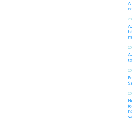
A
ed
20
A
h
m
20
A
t
20
F
Sz
201
N
l
h
sa