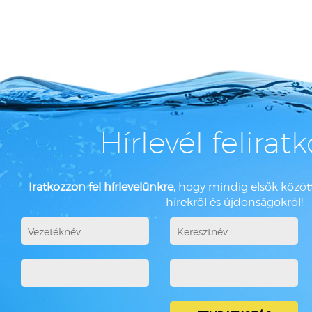
Hírlevél felirat
Iratkozzon fel hírlevelünkre
, hogy mindig elsők között
hírekről és újdonságokról!