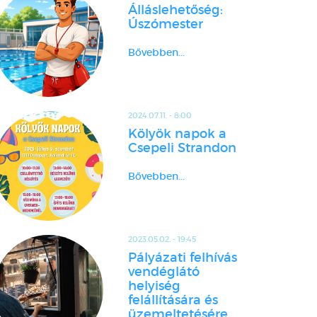
Álláslehetőség:
Úszómester
Bővebben...
2024.07.11. - 8:00
Kölyök napok a
Csepeli Strandon
Bővebben...
2023.05.02. - 19:45
Pályázati felhívás
vendéglátó
helyiség
felállítására és
üzemeltetésére