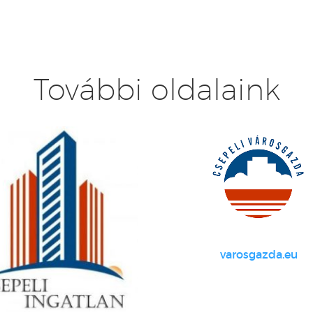
További oldalaink
varosgazda.eu