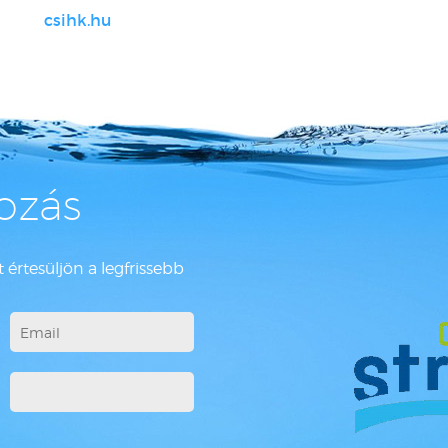
csihk.hu
kozás
 értesüljön a legfrissebb