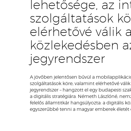
lehetősége, az in
szolgáltatások kö
elérhetővé válik 
közlekedésben a
jegyrendszer
A jövőben jelentősen bűvül a mobilapplikáció
szolgáltatások köre, valamint elérhetővé vál
jegyrendszer – hangzott el egy budapesti szak
a digitális stratégiára. Németh Lászlóné, nem
felelős államtitkár hangsúlyozta: a digitális k
egyszerűbbé tenni a magyar emberek életét 