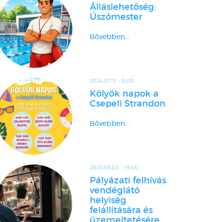
Álláslehetőség:
Úszómester
Bővebben...
2024.07.11. - 8:00
Kölyök napok a
Csepeli Strandon
Bővebben...
2023.05.02. - 19:45
Pályázati felhívás
vendéglátó
helyiség
felállítására és
üzemeltetésére