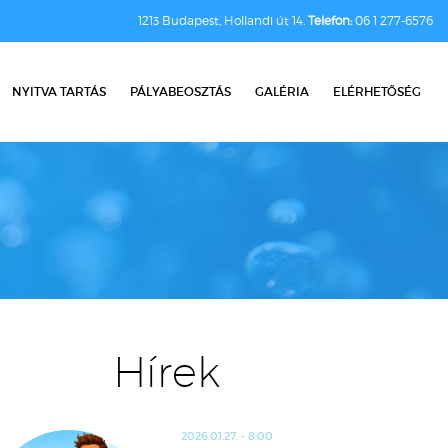
1213 Budapest, Hollandi út 14.
Telefon:
06 1 277-6576
NYITVA TARTÁS
PÁLYABEOSZTÁS
GALÉRIA
ELÉRHETŐSÉG
Hírek
2026.01.27. - 8:00