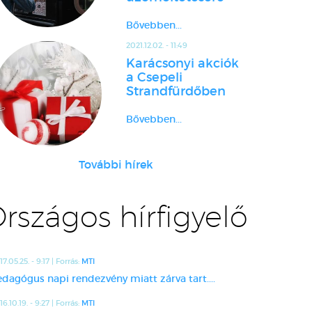
Bővebben...
2021.12.02. - 11:49
Karácsonyi akciók
a Csepeli
Strandfürdőben
Bővebben...
További hírek
rszágos hírfigyelő
17.05.25. - 9:17 | Forrás:
MTI
edagógus napi rendezvény miatt zárva tart....
16.10.19. - 9:27 | Forrás:
MTI