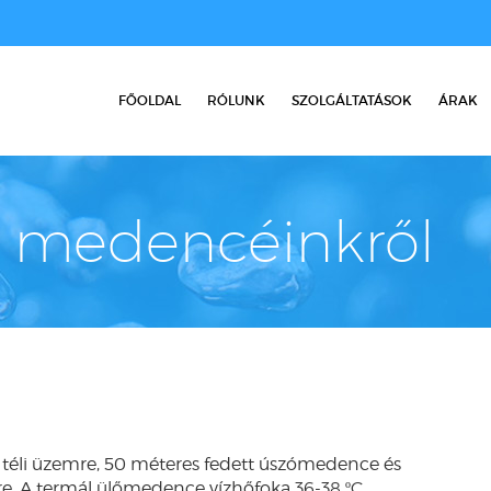
FŐOLDAL
RÓLUNK
SZOLGÁLTATÁSOK
ÁRAK
a medencéinkről
a téli üzemre, 50 méteres fedett úszómedence és
e. A termál ülőmedence vízhőfoka 36-38 ºC,