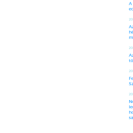
A
ed
20
A
h
m
20
A
t
20
F
Sz
201
N
l
h
sa