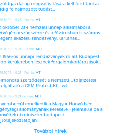
 zöldgazdaság megvalósítására kell fordítani az
dig felhalmozott tudást...
16.10.19. - 9:25 | Forrás:
MTI
z október 23-i nemzeti ünnep alkalmából a
étvégén országszerte és a fővárosban is számos
egemlékezést, rendezvényt tartanak...
16.10.19. - 9:24 | Forrás:
MTI
z 1956-os ünnepi rendezvények miatt Budapest
öbb kerületében lesznek forgalomkorlátozások...
16.10.19. - 9:23 | Forrás:
MTI
elmondta szerződését a Nemzeti Útdíjfizetési
olgáltató a GSM Protect Kft.-vel...
6.10.19. - 9:21 | Forrás:
MTI
ovembertől emelkedik a Magyar Honvédség
egénységi állományának keresete – jelentette be a
onvédelmi miniszter budapesti
jtótájékoztatóján...
További hírek