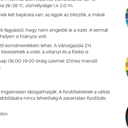
 26-28 ºC, vízmélysége 1,4-2,0 m.
nek két bejárata van, az egyik az öltözők, a másik
 fagyástól, hogy nem engedik le a vizet. A termál
elyen is hiányos volt.
öző konténerekben lehet. A Városgazda Zrt.
evezették a vizet, a villanyt és a fűtést is.
nap 06.00-19.00 óráig üzemel. Ehhez merülő
.
 ingyenesen látogathatják. A fürdőbérletek a váltás
abbítására nincs lehetőség.A zavartalan fürdőzés
lon.