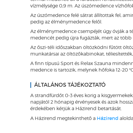
vízmélysége 0,9 m. Az úszómedence vízhőfoka
Az úszómedence felé sátrat állítottak fel, ami
pedig az élménymedence felől.
Az élménymedence csempéjét úgy óvják a téli
medencét pedig újra fugázták, mert az több h
Az őszi-téli időszakban öltözködni fűtött ölt
munkatársai az öltözőkabinokat, téliesítették, b
A finn típusú Sport és Relax Szauna minden
medence is tartozik, melynek hőfoka 12-20 ºC
ÁLTALÁNOS TÁJÉKOZTATÓ
A strandfürdőt 0-3 éves korig a kisgyermekek
napjától 2 hónapig érvényesek és azok hossz
érdekében kérjük a Házirend betartását.
Házirend
A Házirend megtekinthető a
alolda