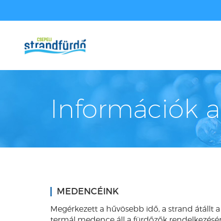
Információk 
MEDENCÉINK
Megérkezett a hűvösebb idő, a strand átállt 
termál medence áll a fürdőzők rendelkezésér