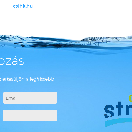
csihk.hu
kozás
 értesüljön a legfrissebb