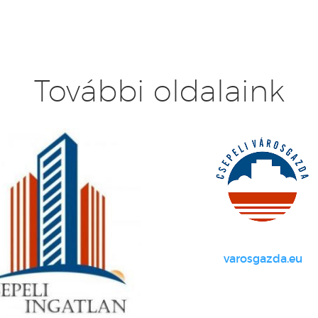
További oldalaink
varosgazda.eu