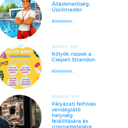
Álláslehetőség:
Úszómester
Bővebben...
2024.07.11. - 8:00
Kölyök napok a
Csepeli Strandon
Bővebben...
2023.05.02. - 19:45
Pályázati felhívás
vendéglátó
helyiség
felállítására és
üzemeltetésére