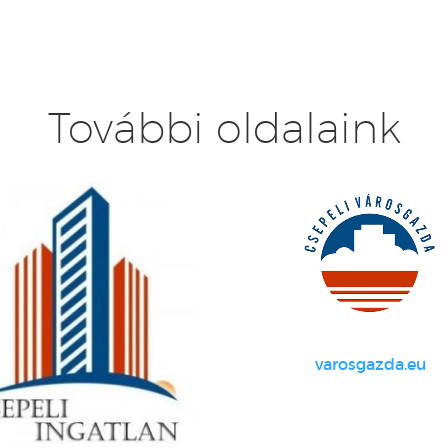
További oldalaink
varosgazda.eu