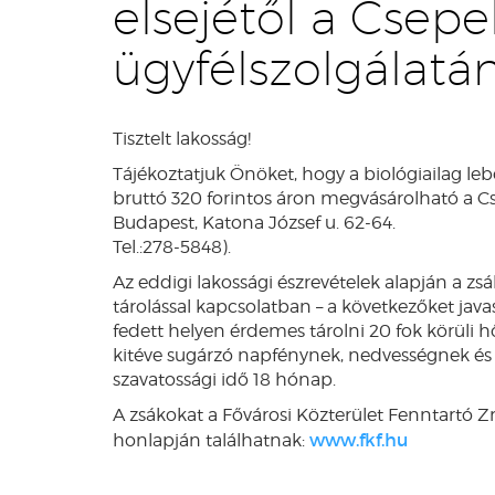
elsejétől a Csepe
ügyfélszolgálatá
Tisztelt lakosság!
Tájékoztatjuk Önöket, hogy a biológiailag leb
bruttó 320 forintos áron megvásárolható a Cse
Budapest, Katona József u. 62-64.
Tel.:278-5848).
Az eddigi lakossági észrevételek alapján a zs
tárolással kapcsolatban – a következőket java
fedett helyen érdemes tárolni 20 fok körül
kitéve sugárzó napfénynek, nedvességnek és n
szavatossági idő 18 hónap.
A zsákokat a Fővárosi Közterület Fenntartó Zr
www.fkf.hu
honlapján találhatnak: