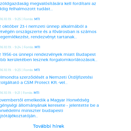
 zöldgazdaság megvalósítására kell fordítani az
dig felhalmozott tudást...
16.10.19. - 9:25 | Forrás:
MTI
z október 23-i nemzeti ünnep alkalmából a
étvégén országszerte és a fővárosban is számos
egemlékezést, rendezvényt tartanak...
16.10.19. - 9:24 | Forrás:
MTI
z 1956-os ünnepi rendezvények miatt Budapest
öbb kerületében lesznek forgalomkorlátozások...
16.10.19. - 9:23 | Forrás:
MTI
elmondta szerződését a Nemzeti Útdíjfizetési
olgáltató a GSM Protect Kft.-vel...
6.10.19. - 9:21 | Forrás:
MTI
ovembertől emelkedik a Magyar Honvédség
egénységi állományának keresete – jelentette be a
onvédelmi miniszter budapesti
jtótájékoztatóján...
További hírek