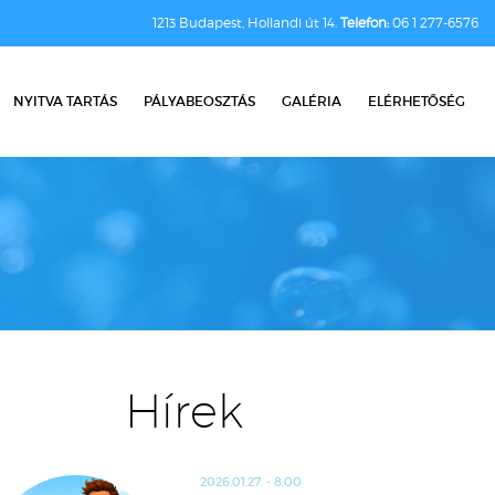
1213 Budapest, Hollandi út 14.
Telefon:
06 1 277-6576
NYITVA TARTÁS
PÁLYABEOSZTÁS
GALÉRIA
ELÉRHETŐSÉG
Hírek
2026.01.27. - 8:00