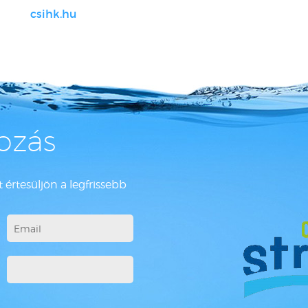
csihk.hu
kozás
 értesüljön a legfrissebb