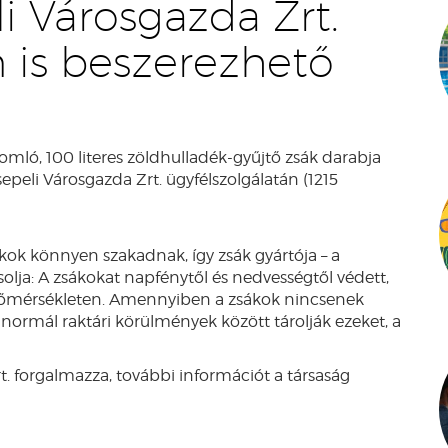
li Városgazda Zrt.
n is beszerezhető
omló, 100 literes zöldhulladék-gyűjtő zsák darabja
peli Városgazda Zrt. ügyfélszolgálatán (1215
ákok könnyen szakadnak, így zsák gyártója – a
solja: A zsákokat napfénytől és nedvességtől védett,
i hőmérsékleten. Amennyiben a zsákok nincsenek
ormál raktári körülmények között tárolják ezeket, a
t. forgalmazza, további információt a társaság