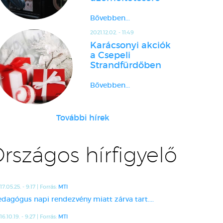
Bővebben...
2021.12.02. - 11:49
Karácsonyi akciók
a Csepeli
Strandfürdőben
Bővebben...
További hírek
rszágos hírfigyelő
17.05.25. - 9:17 | Forrás:
MTI
edagógus napi rendezvény miatt zárva tart....
16.10.19. - 9:27 | Forrás:
MTI