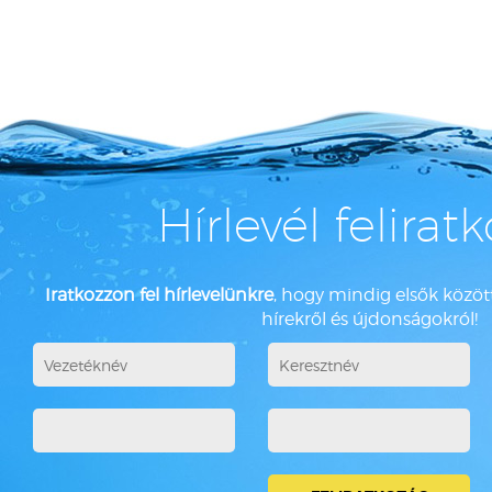
Hírlevél felirat
Iratkozzon fel hírlevelünkre
, hogy mindig elsők között
hírekről és újdonságokról!