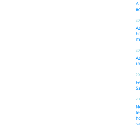
A
ed
20
A
h
m
20
A
t
20
F
Sz
201
N
l
h
sa