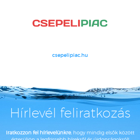
csepelipiac.hu
Hírlevél feliratkozás
Iratkozzon fel hírlevelünkre
, hogy mindig elsők között
értesüljön a legfrissebb hírekről és újdonságokról!