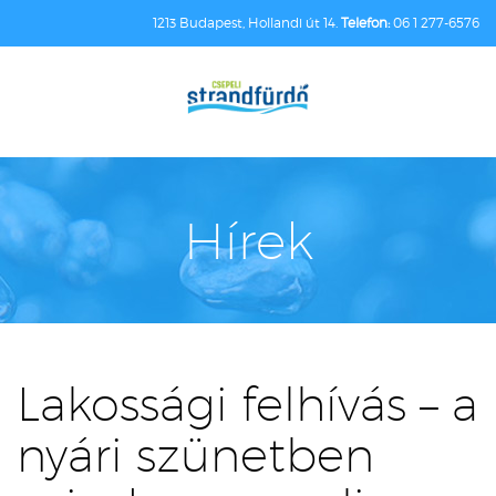
1213 Budapest, Hollandi út 14.
Telefon:
06 1 277-6576
Hírek
Lakossági felhívás – a
nyári szünetben