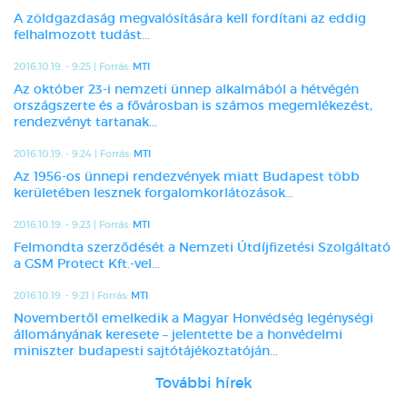
A zöldgazdaság megvalósítására kell fordítani az eddig
felhalmozott tudást...
2016.10.19. - 9:25 | Forrás:
MTI
Az október 23-i nemzeti ünnep alkalmából a hétvégén
országszerte és a fővárosban is számos megemlékezést,
rendezvényt tartanak...
2016.10.19. - 9:24 | Forrás:
MTI
Az 1956-os ünnepi rendezvények miatt Budapest több
kerületében lesznek forgalomkorlátozások...
2016.10.19. - 9:23 | Forrás:
MTI
Felmondta szerződését a Nemzeti Útdíjfizetési Szolgáltató
a GSM Protect Kft.-vel...
2016.10.19. - 9:21 | Forrás:
MTI
Novembertől emelkedik a Magyar Honvédség legénységi
állományának keresete – jelentette be a honvédelmi
miniszter budapesti sajtótájékoztatóján...
További hírek