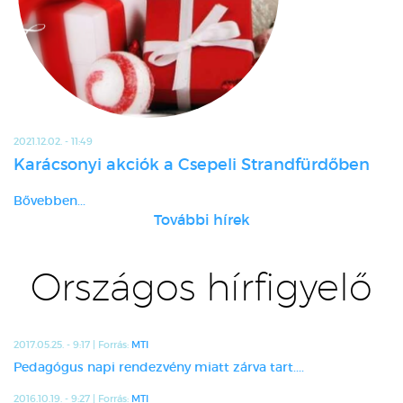
2021.12.02. - 11:49
Karácsonyi akciók a Csepeli Strandfürdőben
Bővebben...
További hírek
Országos hírfigyelő
2017.05.25. - 9:17 | Forrás:
MTI
Pedagógus napi rendezvény miatt zárva tart....
2016.10.19. - 9:27 | Forrás:
MTI