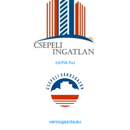
csihk.hu
varosgazda.eu