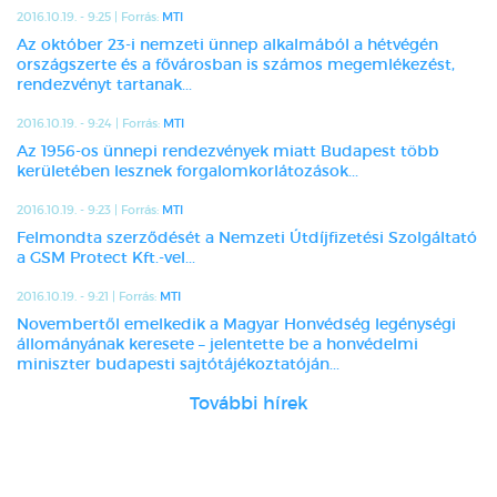
2016.10.19. - 9:25 | Forrás:
MTI
Az október 23-i nemzeti ünnep alkalmából a hétvégén
országszerte és a fővárosban is számos megemlékezést,
rendezvényt tartanak...
2016.10.19. - 9:24 | Forrás:
MTI
Az 1956-os ünnepi rendezvények miatt Budapest több
kerületében lesznek forgalomkorlátozások...
2016.10.19. - 9:23 | Forrás:
MTI
Felmondta szerződését a Nemzeti Útdíjfizetési Szolgáltató
a GSM Protect Kft.-vel...
2016.10.19. - 9:21 | Forrás:
MTI
Novembertől emelkedik a Magyar Honvédség legénységi
állományának keresete – jelentette be a honvédelmi
miniszter budapesti sajtótájékoztatóján...
További hírek