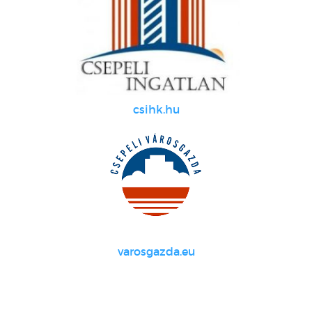
csihk.hu
varosgazda.eu