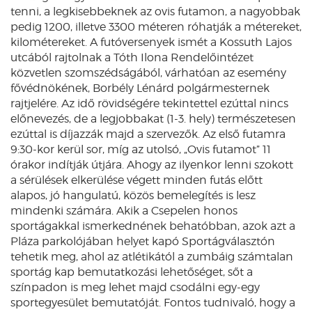
tenni, a legkisebbeknek az ovis futamon, a nagyobbak
pedig 1200, illetve 3300 méteren róhatják a métereket,
kilométereket. A futóversenyek ismét a Kossuth Lajos
utcából rajtolnak a Tóth Ilona Rendelőintézet
közvetlen szomszédságából, várhatóan az esemény
fővédnökének, Borbély Lénárd polgármesternek
rajtjelére. Az idő rövidségére tekintettel ezúttal nincs
előnevezés, de a legjobbakat (1-3. hely) természetesen
ezúttal is díjazzák majd a szervezők. Az első futamra
9:30-kor kerül sor, míg az utolsó, „Ovis futamot” 11
órakor indítják útjára. Ahogy az ilyenkor lenni szokott
a sérülések elkerülése végett minden futás előtt
alapos, jó hangulatú, közös bemelegítés is lesz
mindenki számára. Akik a Csepelen honos
sportágakkal ismerkednének behatóbban, azok azt a
Pláza parkolójában helyet kapó Sportágválasztón
tehetik meg, ahol az atlétikától a zumbáig számtalan
sportág kap bemutatkozási lehetőséget, sőt a
színpadon is meg lehet majd csodálni egy-egy
sportegyesület bemutatóját. Fontos tudnivaló, hogy a