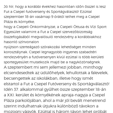
Jó hír, hogy a korábbi évekhez hasonlóan időn ősszel is lesz
Fut a Csepel futóverseny és Sportágválasztó! Ezúttal
szeptember 18-án vasárnap 9 órától telhet meg a Csepel
Pláza és környéke,
hogy a Csepeli Önkormányzat, a Csepeli Öttusa és Vízi Sport
Egyesület valamint a Fut a Csepel szervezőbizottság
összefogásából megvalósuló rendezvény a korábbiakhoz
hasonló színvonalon
nyújtson szerteágazó szórakozási lehetőséget minden
korosztálynak. Csepel legnagyobb ingyenes szabadtéri
rendezvényén a futóversenyen kívül ezúttal is több kerületi
sportegyesület mutatkozik majd be a nagyközönségnek.
A szeptembert mi sem jellemezi jobban, minthogy
elcsendesedtek az üdülőhelyek, lehullottak a falevelek,
becsengettek az iskolákban, illetve hogy ismét
elstartol a Fut a Csepel Futóverseny és Sportágválasztó!
Idén 37. alkalommal gyűlhet össze szeptember 18-án
a XXI. kerület és környékének apraja-nagyja a Csepel
Pláza parkolójában, ahol a már jól bevált menetrend
szerint indulhatnak útjukra különböző távokon a
mozogni vágyók. Ezúttal is három távon lehet próbát