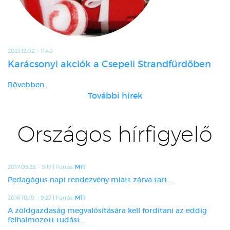
2021.12.02. - 11:49
Karácsonyi akciók a Csepeli Strandfürdőben
Bővebben...
További hírek
Országos hírfigyelő
2017.05.25. - 9:17 | Forrás:
MTI
Pedagógus napi rendezvény miatt zárva tart....
2016.10.19. - 9:27 | Forrás:
MTI
A zöldgazdaság megvalósítására kell fordítani az eddig
felhalmozott tudást...