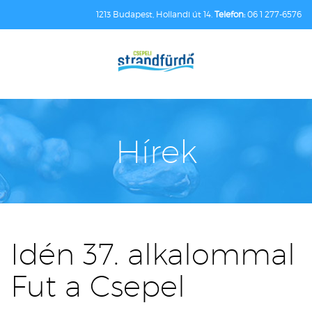
1213 Budapest, Hollandi út 14.
Telefon:
06 1 277-6576
Hírek
Idén 37. alkalommal
Fut a Csepel