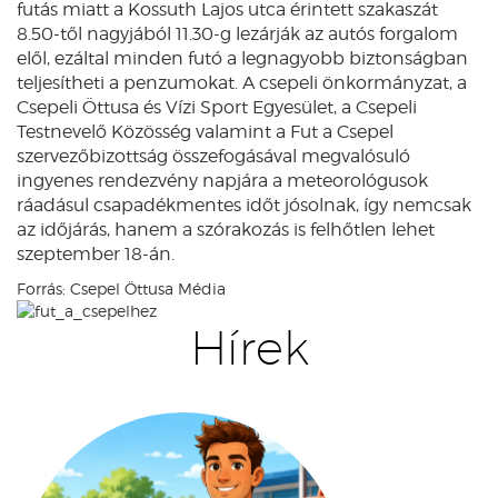
futás miatt a Kossuth Lajos utca érintett szakaszát
8.50-től nagyjából 11.30-g lezárják az autós forgalom
elől, ezáltal minden futó a legnagyobb biztonságban
teljesítheti a penzumokat. A csepeli önkormányzat, a
Csepeli Öttusa és Vízi Sport Egyesület, a Csepeli
Testnevelő Közösség valamint a Fut a Csepel
szervezőbizottság összefogásával megvalósuló
ingyenes rendezvény napjára a meteorológusok
ráadásul csapadékmentes időt jósolnak, így nemcsak
az időjárás, hanem a szórakozás is felhőtlen lehet
szeptember 18-án.
Forrás: Csepel Öttusa Média
Hírek