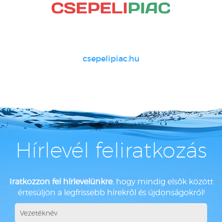
csepelipiac.hu
Hírlevél feliratkozás
Iratkozzon fel hírlevelünkre
, hogy mindig elsők között
értesüljön a legfrissebb hírekről és újdonságokról!