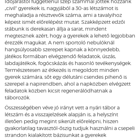
Időjárástól függetlenül szép számmal jöttek hozzánk
„civil” gyerekek is, nagyjából a 30-as létszámot is
meghaladja a résztvevők száma, ami a tavalyihoz
képest ismét előrelépést mutat. Szakképzett edzői
stábunk is derekasan állja a sarat, mindent
megtesznek azért, hogy a gyerekek a lehető legjobban
érezzék magukat. A nem sportoló nebulóknál
hangsúlyosabb szerepet kapnak a könnyedebb,
játékos formában elvégzendő feladatok, úszás,
labdajátékok, fogócskázás és hasonló tevékenységek.
Természetesen az étkezés is megoldott minden
gyerek számára, sőt egy délutáni csendes pihenő is
szerepel a napirendben, ahol a napközben elvégzett
feladatok közben kicsit regenerálódhatnak a
táborozók.
Összességében véve jó irányt vett a nyári tábor a
létszám és a visszajelzések alapján is, a helyszínt
illetően pedig megint sikerült előrelépni, hiszen
gyakorlatilag tavasztól-őszig tudjuk használni a csepeli
strandon kialakított bázisunkat a gyerekek