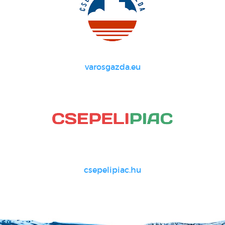
varosgazda.eu
csepelipiac.hu