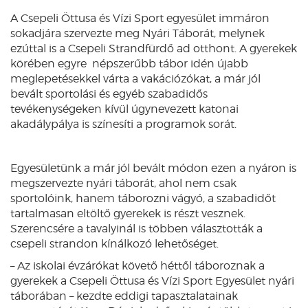
A Csepeli Öttusa és Vízi Sport egyesület immáron
sokadjára szervezte meg Nyári Táborát, melynek
ezúttal is a Csepeli Strandfürdő ad otthont. A gyerekek
körében egyre népszerűbb tábor idén újabb
meglepetésekkel várta a vakációzókat, a már jól
bevált sportolási és egyéb szabadidős
tevékenységeken kívül úgynevezett katonai
akadálypálya is színesíti a programok sorát.
Egyesületünk a már jól bevált módon ezen a nyáron is
megszervezte nyári táborát, ahol nem csak
sportolóink, hanem táborozni vágyó, a szabadidőt
tartalmasan eltöltő gyerekek is részt vesznek.
Szerencsére a tavalyinál is többen választották a
csepeli strandon kínálkozó lehetőséget.
– Az iskolai évzárókat követő héttől táboroznak a
gyerekek a Csepeli Öttusa és Vízi Sport Egyesület nyári
táborában – kezdte eddigi tapasztalatainak