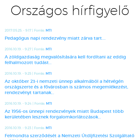
Országos hírfigyelő
2017.05.25. - 9:17 | Forrás:
MTI
Pedagógus napi rendezvény miatt zárva tart....
2016.10.19. - 9:27 | Forrás:
MTI
A zöldgazdaság megvalósítására kell fordítani az eddig
felhalmozott tudást...
2016.10.19. - 9:25 | Forrás:
MTI
Az október 23-i nemzeti ünnep alkalmából a hétvégén
országszerte és a fővárosban is számos megemlékezést,
rendezvényt tartanak...
2016.10.19. - 9:24 | Forrás:
MTI
Az 1956-os ünnepi rendezvények miatt Budapest több
kerületében lesznek forgalomkorlátozások...
2016.10.19. - 9:23 | Forrás:
MTI
Felmondta szerződését a Nemzeti Útdíjfizetési Szolgáltató