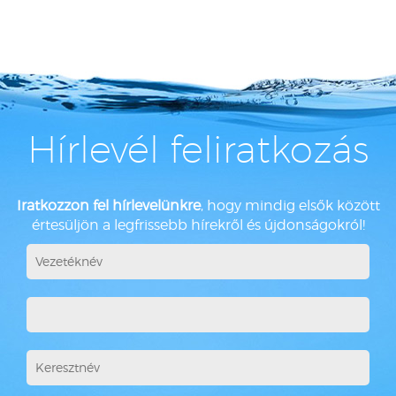
Hírlevél feliratkozás
Iratkozzon fel hírlevelünkre
, hogy mindig elsők között
értesüljön a legfrissebb hírekről és újdonságokról!