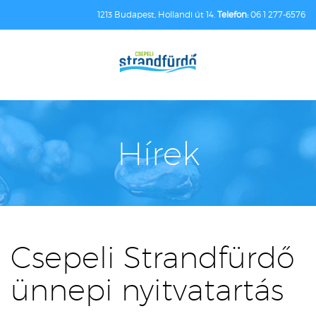
1213 Budapest, Hollandi út 14.
Telefon:
06 1 277-6576
Hírek
Csepeli Strandfürdő
ünnepi nyitvatartás