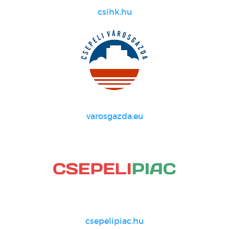
csihk.hu
varosgazda.eu
csepelipiac.hu