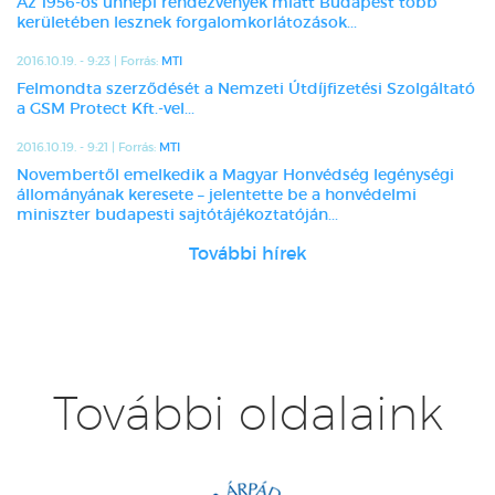
Az 1956-os ünnepi rendezvények miatt Budapest több
kerületében lesznek forgalomkorlátozások...
2016.10.19. - 9:23 | Forrás:
MTI
Felmondta szerződését a Nemzeti Útdíjfizetési Szolgáltató
a GSM Protect Kft.-vel...
2016.10.19. - 9:21 | Forrás:
MTI
Novembertől emelkedik a Magyar Honvédség legénységi
állományának keresete – jelentette be a honvédelmi
miniszter budapesti sajtótájékoztatóján...
További hírek
További oldalaink