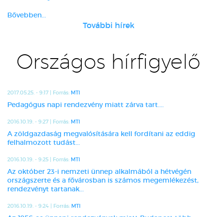
Bővebben...
További hírek
Országos hírfigyelő
2017.05.25. - 9:17 | Forrás:
MTI
Pedagógus napi rendezvény miatt zárva tart....
2016.10.19. - 9:27 | Forrás:
MTI
A zöldgazdaság megvalósítására kell fordítani az eddig
felhalmozott tudást...
2016.10.19. - 9:25 | Forrás:
MTI
Az október 23-i nemzeti ünnep alkalmából a hétvégén
országszerte és a fővárosban is számos megemlékezést,
rendezvényt tartanak...
2016.10.19. - 9:24 | Forrás:
MTI