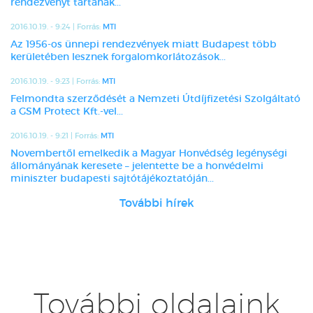
rendezvényt tartanak...
2016.10.19. - 9:24 | Forrás:
MTI
Az 1956-os ünnepi rendezvények miatt Budapest több
kerületében lesznek forgalomkorlátozások...
2016.10.19. - 9:23 | Forrás:
MTI
Felmondta szerződését a Nemzeti Útdíjfizetési Szolgáltató
a GSM Protect Kft.-vel...
2016.10.19. - 9:21 | Forrás:
MTI
Novembertől emelkedik a Magyar Honvédség legénységi
állományának keresete – jelentette be a honvédelmi
miniszter budapesti sajtótájékoztatóján...
További hírek
További oldalaink