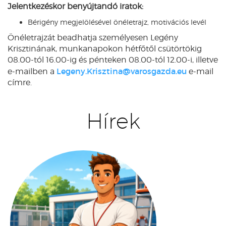
Jelentkezéskor benyújtandó iratok:
Bérigény megjelölésével önéletrajz, motivációs levél
Önéletrajzát beadhatja személyesen Legény
Krisztinának, munkanapokon hétfőtől csütörtökig
08.00-tól 16.00-ig és pénteken 08.00-tól 12.00-i, illetve
Legeny.Krisztina@varosgazda.eu
e-mailben a
e-mail
címre.
Hírek