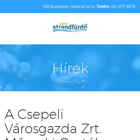
1213 Budapest, Hollandi út 14.
Telefon:
06 1 277-6576
Hírek
A Csepeli
Városgazda Zrt.