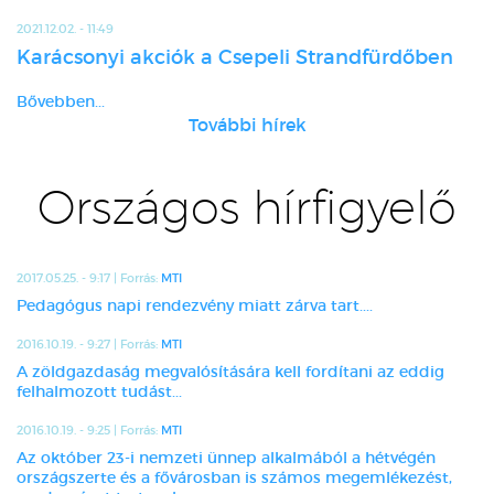
2021.12.02. - 11:49
Karácsonyi akciók a Csepeli Strandfürdőben
Bővebben...
További hírek
Országos hírfigyelő
2017.05.25. - 9:17 | Forrás:
MTI
Pedagógus napi rendezvény miatt zárva tart....
2016.10.19. - 9:27 | Forrás:
MTI
A zöldgazdaság megvalósítására kell fordítani az eddig
felhalmozott tudást...
2016.10.19. - 9:25 | Forrás:
MTI
Az október 23-i nemzeti ünnep alkalmából a hétvégén
országszerte és a fővárosban is számos megemlékezést,