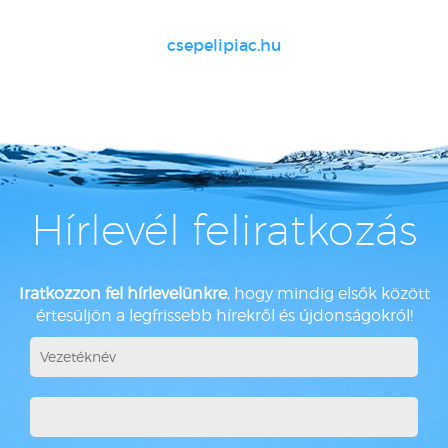
csepelipiac.hu
Hírlevél feliratkozás
Iratkozzon fel hírlevelünkre
, hogy mindig elsők között
értesüljön a legfrissebb hírekről és újdonságokról!