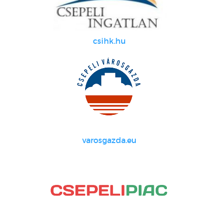
csihk.hu
varosgazda.eu