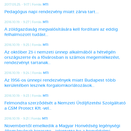
2017.05.25. - 9:17 | Forrás:
MTI
Pedagógus napi rendezvény miatt zárva tart....
2016.10.19. - 9:27 | Forrás:
MTI
A zöldgazdaság megvalósítására kell fordítani az eddig
felhalmozott tudást...
2016.10.19. - 9:25 | Forrás:
MTI
Az október 23-i nemzeti ünnep alkalmából a hétvégén
országszerte és a fővárosban is számos megemlékezést,
rendezvényt tartanak...
2016.10.19. - 9:24 | Forrás:
MTI
Az 1956-os ünnepi rendezvények miatt Budapest több
kerületében lesznek forgalomkorlátozások...
2016.10.19. - 9:23 | Forrás:
MTI
Felmondta szerződését a Nemzeti Útdíjfizetési Szolgáltató
a GSM Protect Kft.-vel...
2016.10.19. - 9:21 | Forrás:
MTI
Novembertől emelkedik a Magyar Honvédség legénységi