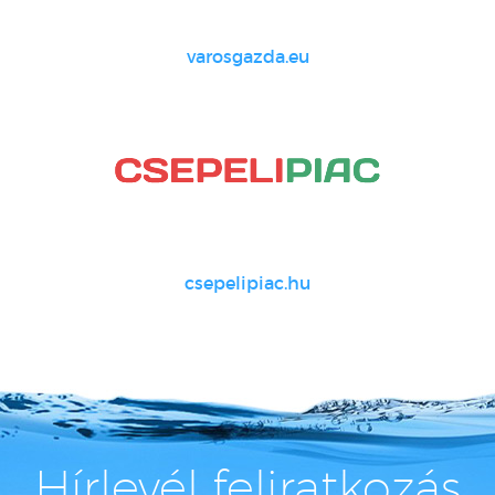
varosgazda.eu
csepelipiac.hu
Hírlevél feliratkozás