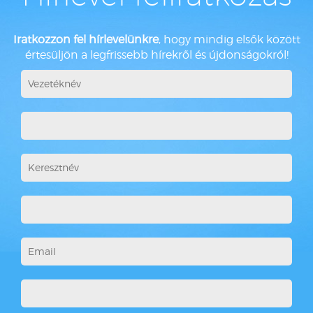
Iratkozzon fel hírlevelünkre
, hogy mindig elsők között
értesüljön a legfrissebb hírekről és újdonságokról!