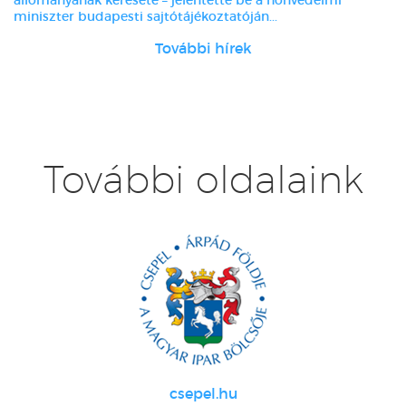
állományának keresete – jelentette be a honvédelmi
miniszter budapesti sajtótájékoztatóján...
További hírek
További oldalaink
csepel.hu